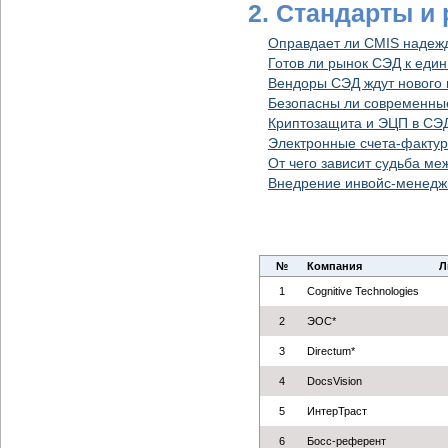
2. Стандарты и
Оправдает ли CMIS надеж
Готов ли рынок СЭД к еди
Вендоры СЭД ждут нового
Безопасны ли современн
Криптозащита и ЭЦП в СЭД
Электронные счета-фактур
От чего зависит судьба м
Внедрение инвойс-менеджм
№
Компания
Л
1
Cognitive Technologies
2
ЭОС*
3
Directum*
4
DocsVision
5
ИнтерТраст
6
Босс-референт