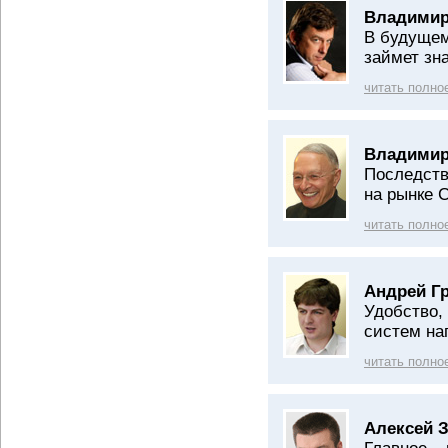
Владимир
В будущем
займет зн
читать полно
Владимир
Последств
на рынке 
читать полно
Андрей Г
Удобство,
систем на
читать полно
Алексей 