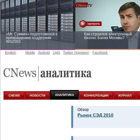
«Mr. Сумкин» подготовился к
Как строился электронный
прекращению поддержки
бизнес Банка Москвы?
WS2003
English
Mobile
Android
Light
Twitter (topnews)
Facebook
Заоблачная оптимизация: как
Рейтинг CNewsInfrastructure 20
Faberlic изменил подход к
приглашаем участвовать
аналитике
АНАЛИТИКА
CNEWS
НОВОСТИ
КОНФЕРЕНЦИИ
ЖУРНАЛ
Обзор
Рынок СЭД 2010