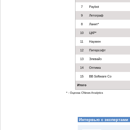
7
Paybot
9
Летограф
8
Ланит*
10
ЦКР*
11
Наумен
12
Питерсофт
13
Элевайз
14
Оптима
15
BB Software Co
Итого
* - Оценка CNews Analytics
Интервью с экспертами