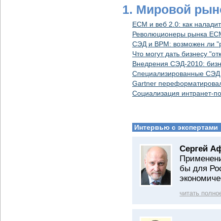
1. Мировой рын
ECM и веб 2.0: как налади
Революционеры рынка ECM:
СЭД и ВРM: возможен ли "
Что могут дать бизнесу "о
Внедрения СЭД-2010: бизн
Специализированные СЭД
Gartner переформатирова
Социализация интранет-по
Интервью с экспертами
Сергей А
Применени
бы для Ро
экономиче
читать полно