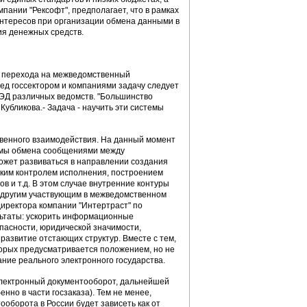
пании "Рексофт", предполагает, что в рамках
нтересов при организации обмена данными в
ия денежных средств.
и перехода на межведомственный
ед госсектором и компаниями задачу следует
СЭД различных ведомств. "Большинство
убликова.- Задача - научить эти системы
венного взаимодействия. На данный момент
емы обмена сообщениями между
ожет развиваться в направлении создания
ским контролем исполнения, построением
 и т.д. В этом случае внутренние контуры
 другим участвующим в межведомственном
директора компании "Интертраст" по
льтаты: ускорить информационные
пасности, юридической значимости,
азвитие отстающих структур. Вместе с тем,
орых предусматривается положением, но не
ние реального электронного государства.
электронный документооборот, дальнейшей
нно в части госзаказа). Тем не менее,
оборота в России будет зависеть как от