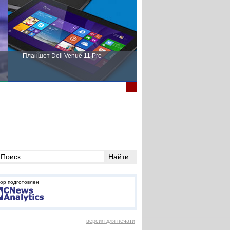
Планшет Dell Venue 11 Pro
Пора выбирать Fujitsu!
ор подготовлен
версия для печати