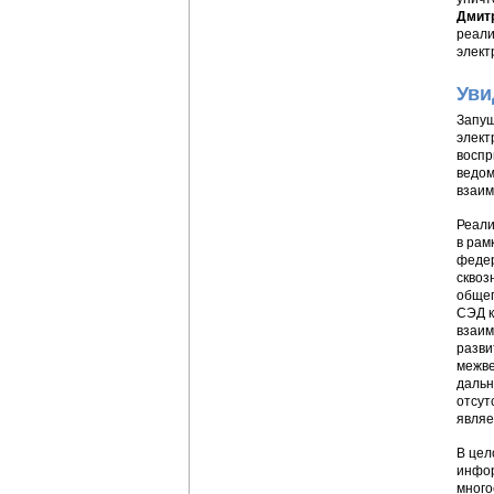
Дмит
реали
элект
Уви
Запущ
элект
воспр
ведом
взаим
Реали
в рам
федер
сквоз
общег
СЭД к
взаим
разви
межве
дальн
отсут
являе
В цел
инфор
много