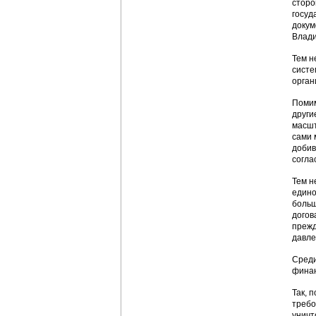
сторо
госуд
докум
Влади
Тем н
систе
орган
Помим
други
масшт
сами 
добив
согла
Тем н
едино
больш
догов
прежд
давле
Среди
финан
Так, 
требо
уничт