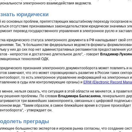
иональности электронного взаимодействия ведомств.
знать юридически
 из основных проблем, препятствующих масштабному переходу госорганов н
аться отсутствие признаваемых законодательством юридически значимых эле
ормозит перевод государственного управления в электронное русло и заставл
тка юридического статуса электронного документа в РФ накладывает свой о
ениями. Так, "в большинстве федеральных ведомств форматы формализован
льку у них до сих пор нет административных регламентов предоставления усл
тов - непростое и достаточно длительное дело", - говорит
Владимир Лукоян
мационных технологий ОДК.
юридического признания электронного документооборота может повлиять и на
ртов замечают, что это может спровоцировать развитие в России таких сектор
ентооборот, то есть электронное управление информацией на электронных и
тавлению в суды или контролирующие органы) и
ERM (
Electronic Record Man
е менее, нельзя сказать, что ситуация в этой области не меняется, а правит
ну решения проблемы. По словам
Владимира Баласаняна
, генерального ди
атриваются три важнейших законопроекта, связанных с цифровой подписью и
ронном виде. "Таким образом, в самое ближайшее время в стране произойдет
ентооборота", - утверждает он.
одолеть преграды
ляющее большинство экспертов и игроков рынка согласны, что создание сис