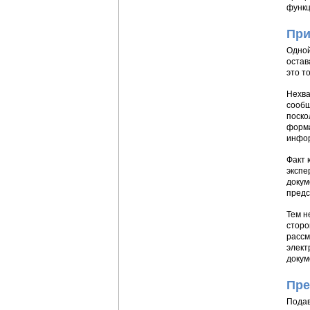
функц
При
Одной
остав
это т
Нехва
сообщ
поско
форма
инфор
Факт 
экспе
докум
предс
Тем н
сторо
рассм
элект
докум
Пре
Подав