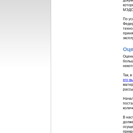
докум
котор
МЭДО 
По ус
Федер
техно
приня
экспл
Оце
Оцени
больш
некот
Так, 
его в
матер
рассы
Начал
поста
колич
В нас
долже
осуще
прекр