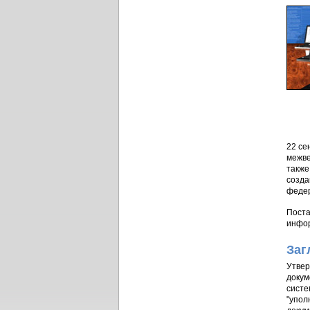
22 се
межве
также
созда
федер
Поста
инфор
Заг
Утвер
докум
систе
"упол