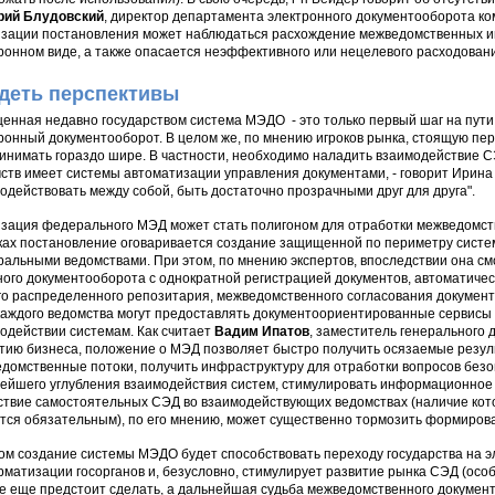
рий Блудовский
, директор департамента электронного документооборота ком
зации постановления может наблюдаться расхождение межведомственных и
ронном виде, а также опасается неэффективного или нецелевого расходован
деть перспективы
енная недавно государством система МЭДО - это только первый шаг на пут
ронный документооборот. В целом же, по мнению игроков рынка, стоящую пер
инимать гораздо шире. В частности, необходимо наладить взаимодействие 
ств имеет системы автоматизации управления документами, - говорит Ирина К
одействовать между собой, быть достаточно прозрачными друг для друга".
зация федерального МЭД может стать полигоном для отработки межведомст
ках постановление оговаривается создание защищенной по периметру сист
альными ведомствами. При этом, по мнению экспертов, впоследствии она см
ного документооборота с однократной регистрацией документов, автоматиче
о распределенного репозитария, межведомственного согласования документов
аждого ведомства могут предоставлять документоориентированные сервисы
одействии системам. Как считает
Вадим Ипатов
, заместитель генерального 
тию бизнеса, положение о МЭД позволяет быстро получить осязаемые резу
домственные потоки, получить инфраструктуру для отработки вопросов безо
ейшего углубления взаимодействия систем, стимулировать информационное р
ствие самостоятельных СЭД во взаимодействующих ведомствах (наличие кот
тся обязательным), по его мнению, может существенно тормозить формирова
ом создание системы МЭДО будет способствовать переходу государства на 
матизации госорганов и, безусловно, стимулирует развитие рынка СЭД (особе
е еще предстоит сделать, а дальнейшая судьба межведомственного документо