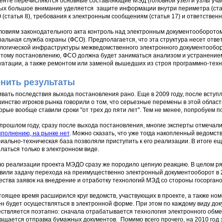
енте перечисляются основные составляющие МЭД (головной узел и узлы участ
ых большое внимание уделяется защите информации внутри периметра (стать
(статья 8), требования к электронным сообщениям (статья 17) и ответственн
ловиям законодательного акта контроль над электронным документооборото
альная служба охраны (ФСО). Предполагается, что эта структура несет отве
логической инфраструктуры межведомственного электронного документообор
тому постановлению, ФСО должна будет заниматься анализом и устранением
уатации, а также ремонтом или заменой вышедших из строя программно-техн
нить результаты
вать последствия выхода постановления рано. Еще в 2009 году, после вступл
инство игроков рынка говорили о том, что серьезные перемены в этой области
орые вообще ставили сроки "от трех до пяти лет". Тем не менее, попробуем 
в прошлом году, сразу после выхода постановления, многие эксперты отмечали
ыполнению, на рынке нет
. Можно сказать, что уже тогда накопленный ведомс
иально-техническая база позволяли приступить к его реализации. В итоге ещ
латься только в электронном виде.
о реализации проекта МЭДО сразу же породило цепную реакцию. В целом ря
вили задачу перехода на преимущественно электронный документооборот в 2
ества заявок на внедрение и отработку технологий МЭД со стороны госоргано
тоящее время расширился круг ведомств, участвующих в проекте, а также но
н будет осуществляться в электронной форме. При этом по каждому виду до
ствляется поэтапно: сначала отрабатывается технология электронного обме
ащается отправка бумажных документов. Помимо всего прочего, на 2010 го