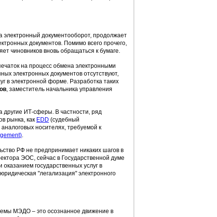
а электронный документооборот, продолжает
ктронных документов. Помимо всего прочего,
яет чиновников вновь обращаться к бумаге.
тпечаток на процесс обмена электронными
ных электронных документов отсутствуют,
уг в электронной форме. Разработка таких
ов
, заместитель начальника управления
 другие ИТ-сферы. В частности, ряд
ов рынка, как
EDD
(судебный
 аналоговых носителях, требуемой к
agement
)
.
ельство РФ не предпринимает никаких шагов в
ректора ЭОС, сейчас в Государственной думе
 оказанием государственных услуг в
 юридическая "легализация" электронного
темы МЭДО – это осознанное движение в