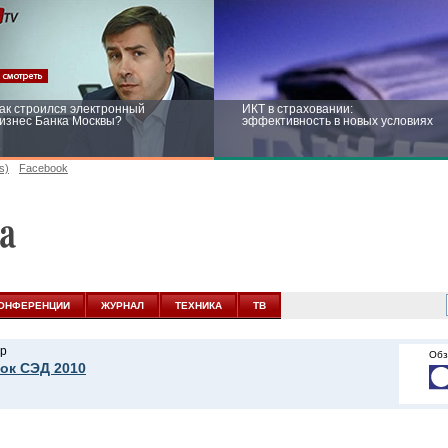
ак строился электронный
ИКТ в страховании:
изнес Банка Москвы?
эффективность в новых условиях
s)
Facebook
ейтинг CNewsInfrastructure 2015:
Информационная безопасность
риглашаем участвовать
бизнеса и госструктур: развитие в
новых условиях
ОНФЕРЕНЦИИ
ЖУРНАЛ
ТЕХНИКА
ТВ
р
Обз
ок СЭД 2010