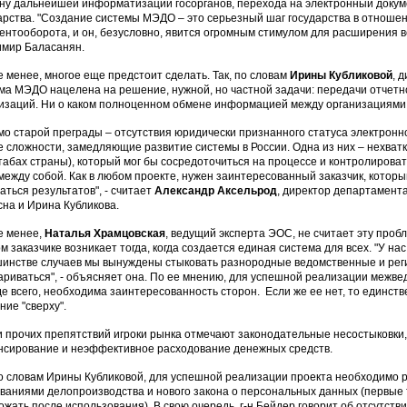
ну дальнейшей информатизации госорганов, перехода на электронный докум
арства. "Создание системы МЭДО – это серьезный шаг государства в отноше
ентооборота, и он, безусловно, явится огромным стимулом для расширения вс
мир Баласанян.
е менее, многое еще предстоит сделать. Так, по словам
Ирины Кубликовой
, 
ма МЭДО нацелена на решение, нужной, но частной задачи: передачи отчет
изаций. Ни о каком полноценном обмене информацией между организациями, п
о старой преграды – отсутствия юридически признанного статуса электронн
е сложности, замедляющие развитие системы в России. Одна из них – нехватк
абах страны), который мог бы сосредоточиться на процессе и контролироват
между собой. Как в любом проекте, нужен заинтересованный заказчик, которы
аться результатов", - считает
Александр Аксельрод
, директор департамента
сна и Ирина Кубликова.
е менее,
Наталья Храмцовская
, ведущий эксперта ЭОС, не считает эту проб
м заказчике возникает тогда, когда создается единая система для всех. "У нас
инстве случаев мы вынуждены стыковать разнородные ведомственные и реги
ариваться", - объясняет она. По ее мнению, для успешной реализации межве
е всего, необходима заинтересованность сторон. Если же ее нет, то единст
ние "сверху".
 прочих препятствий игроки рынка отмечают законодательные несостыковки,
сирование и неэффективное расходование денежных средств.
по словам Ирины Кубликовой, для успешной реализации проекта необходимо
ваниями делопроизводства и нового закона о персональных данных (первые
ожать после использования). В свою очередь, г-н Бейдер говорит об отсутств