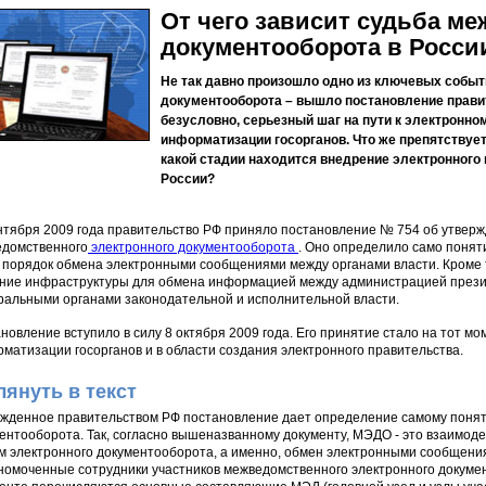
От чего зависит судьба ме
документооборота в Росси
Не так давно произошло одно из ключевых собы
документооборота – вышло постановление прави
безусловно, серьезный шаг на пути к электронн
информатизации госорганов. Что же препятствует 
какой стадии находится внедрение электронного
России?
нтября 2009 года правительство РФ приняло постановление № 754 об утвер
домственного
электронного документооборота
. Оно определило само понят
 порядок обмена электронными сообщениями между органами власти. Кроме 
ние инфраструктуры для обмена информацией между администрацией прези
альными органами законодательной и исполнительной власти.
новление вступило в силу 8 октября 2009 года. Его принятие стало на тот м
матизации госорганов и в области создания электронного правительства.
лянуть в текст
жденное правительством РФ постановление дает определение самому поня
ентооборота. Так, согласно вышеназванному документу, МЭДО - это взаим
м электронного документооборота, а именно, обмен электронными сообщени
номоченные сотрудники участников межведомственного электронного документо