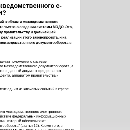
жведомственного e-
и?
тий в области межведомственного
тельства о создании системы МЭДО. Это,
ому правительству и дальнейшей
реализации этого законопроекта, и на
 межведомственного документооборота в
ждении положения о системе
ие межведомственного документооборота, а
того, данный документ предполагает
дента, аппаратом правительства и
омент одним из ключевых событий в сфере
тию межведомственного электронного
одействие федеральных информационных
ями, который обеспечивают
оборота" (статья 12). Кроме того, в