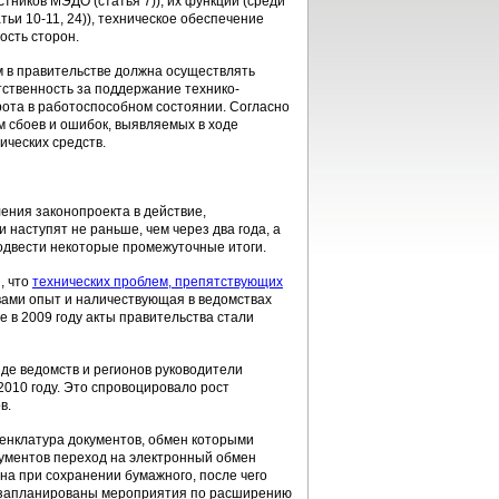
ников МЭДО (статья 7)), их функции (среди
и 10-11, 24)), техническое обеспечение
ость сторон.
м в правительстве должна осуществлять
тственность за поддержание технико-
ота в работоспособном состоянии. Согласно
 сбоев и ошибок, выявляемых в ходе
ических средств.
ения законопроекта в действие,
 наступят не раньше, чем через два года, а
подвести некоторые промежуточные итоги.
, что
технических проблем, препятствующих
твами опыт и наличествующая в ведомствах
е в 2009 году акты правительства стали
де ведомств и регионов руководители
010 году. Это спровоцировало рост
в.
менклатура документов, обмен которыми
кументов переход на электронный обмен
на при сохранении бумажного, после чего
д запланированы мероприятия по расширению