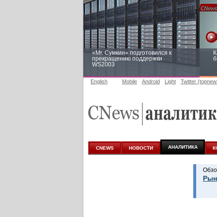
«Mr. Сумкин» подготовился к
К
прекращению поддержки
б
WS2003
English
Mobile
Android
Light
Twitter (topnew
Заоблачная оптимизация: как
Р
Faberlic изменил подход к
п
аналитике
АНАЛИТИКА
CNEWS
НОВОСТИ
К
Обзо
Рын