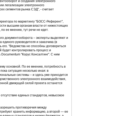
ентооборот и создания электронного
нии легализации электронного
ех сегментов рынка СЭД", - считает
директора по маркетингу "БОСС-Референт",
ности высшим органам власти от нижестоящих
о ее мнению, тут речи не идет.
ого документооборота – эксперты выделяют и
а единого руководителя и заказчика (в
ь его. "Ведомства не способны договориться
й будет контролировать процесс и
 Documentum "Корус Консалтинг". С ним
лему основной. По ее мнению, потребность в
 пока ситуация несколько иная: в
ональные системы – и здесь уже приходится
домственного электронного взаимодействия,
венной движущей силой проекта останется
 отсутствие единых стандартов, невысокое
 разрешить противоречия между
 требуют хранить информацию, а второй — ее
ии единых стандартов и низких бюджетах, а