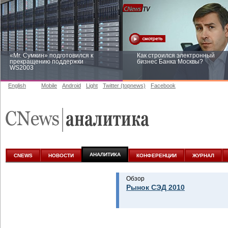
«Mr. Сумкин» подготовился к
Как строился электронный
прекращению поддержки
бизнес Банка Москвы?
WS2003
English
Mobile
Android
Light
Twitter (topnews)
Facebook
Заоблачная оптимизация: как
Рейтинг CNewsInfrastructure 20
Faberlic изменил подход к
приглашаем участвовать
аналитике
АНАЛИТИКА
CNEWS
НОВОСТИ
КОНФЕРЕНЦИИ
ЖУРНАЛ
Обзор
Рынок СЭД 2010