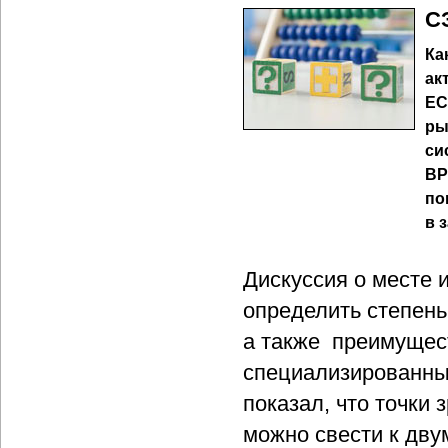
С
Ка
ак
EC
ры
си
BP
по
в 
Дискуссия о месте 
определить степень
а также преимущес
специализированны
показал, что точки
можно свести к дву