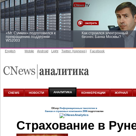
«Mr. Сумкин» подготовился к
Как строился электронный
прекращению поддержки
бизнес Банка Москвы?
WS2003
English
Mobile
Android
Light
Twitter (topnews)
Facebook
Заоблачная оптимизация: как
Рейтинг CNewsInfrastructure 20
Faberlic изменил подход к
приглашаем участвовать
аналитике
АНАЛИТИКА
CNEWS
НОВОСТИ
КОНФЕРЕНЦИИ
ЖУРНАЛ
Обзор
Информационные тенологии в
банках и страховых компаниях 2006
подготовлен
Страхование в Рун