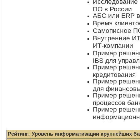
Исследование 
ПО в России
АБС или ERP в
Время клиенто
Самописное ПО
Внутренние
ИТ
ИТ-компании
Пример решен
IBS для управ
Пример решени
кредитования
Пример решени
для финансовы
Пример решени
процессов бан
Пример решен
информационн
Рейтинг: Уровень информатизации крупнейших ба