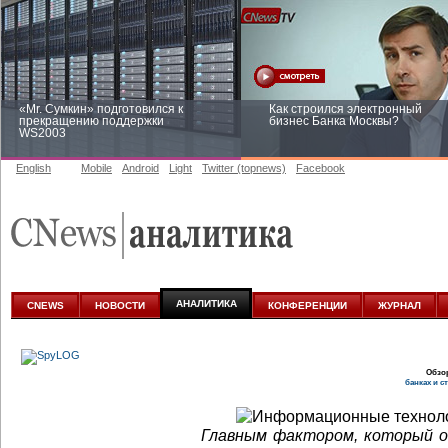
«Mr. Сумкин» подготовился к
Как строился электронный
прекращению поддержки
бизнес Банка Москвы?
WS2003
English
Mobile
Android
Light
Twitter (topnews)
Facebook
Заоблачная оптимизация: как
Рейтинг CNewsInfrastructure 20
Faberlic изменил подход к
приглашаем участвовать
аналитике
АНАЛИТИКА
CNEWS
НОВОСТИ
КОНФЕРЕНЦИИ
ЖУРНАЛ
Обзо
банках и с
Главным фактором, который о