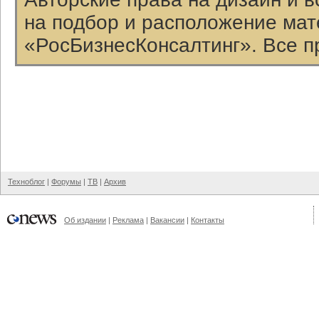
на подбор и расположение ма
«РосБизнесКонсалтинг». Все п
Техноблог
|
Форумы
|
ТВ
|
Архив
Об издании
|
Реклама
|
Вакансии
|
Контакты