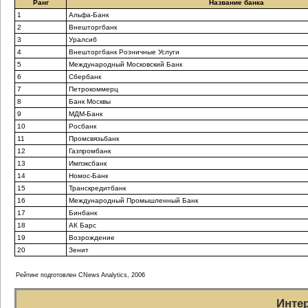
Ранг
Название банка
1
Альфа-Банк
2
Внешторгбанк
3
Уралсиб
4
Внешторгбанк Розничные Услуги
5
Международный Московский Банк
6
Сбербанк
7
Петрокоммерц
8
Банк Москвы
9
МДМ-Банк
10
Росбанк
11
Промсвязьбанк
12
Газпромбанк
13
Импэксбанк
14
Номос-Банк
15
Транскредитбанк
16
Международный Промышленный Банк
17
Бинбанк
18
АК Барс
19
Возрождение
20
Зенит
Рейтинг подготовлен CNews Analytics, 2006
Инте