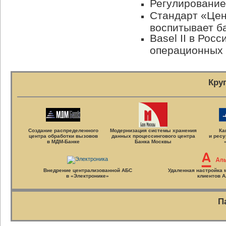
Регулирование
Стандарт «Цен
воспитывает б
Basel II в Рос
операционных 
Кру
Создание распределенного
Модернизация системы хранения
Ка
центра обработки вызовов
данных процессингового центра
и ресу
в
МДМ-Банке
Банка Москвы
Внедрение централизованной АБС
Удаленная настройка
в «Электронике»
клиентов
А
П