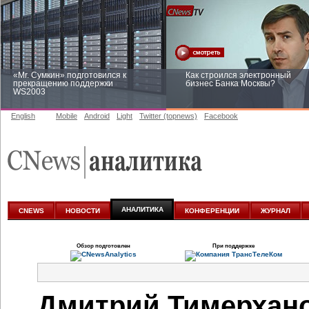
«Mr. Сумкин» подготовился к
Как строился электронный
прекращению поддержки
бизнес Банка Москвы?
WS2003
English
Mobile
Android
Light
Twitter (topnews)
Facebook
Заоблачная оптимизация: как
Рейтинг CNewsInfrastructure 20
Faberlic изменил подход к
приглашаем участвовать
аналитике
АНАЛИТИКА
CNEWS
НОВОСТИ
КОНФЕРЕНЦИИ
ЖУРНАЛ
Обзор подготовлен
При поддержке
Дмитрий Тимерхан