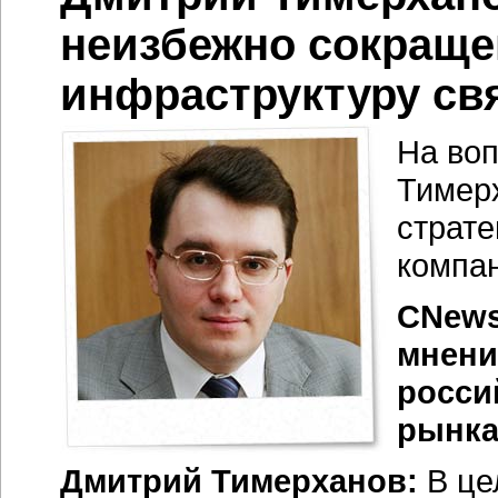
неизбежно сокраще
инфраструктуру св
На во
Тимерх
страте
компан
CNews
мнени
росси
рынка 
Дмитрий Тимерханов:
В цел