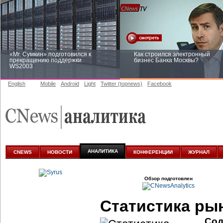
«Mr. Сумкин» подготовился к
Как строился электронный
прекращению поддержки
бизнес Банка Москвы?
WS2003
English
Mobile
Android
Light
Twitter (topnews)
Facebook
Заоблачная оптимизация: как
Рейтинг CNewsInfrastructure 20
Faberlic изменил подход к
приглашаем участвовать
аналитике
АНАЛИТИКА
CNEWS
НОВОСТИ
КОНФЕРЕНЦИИ
ЖУРНАЛ
Обзор подготовлен
Статистика ры
Сод