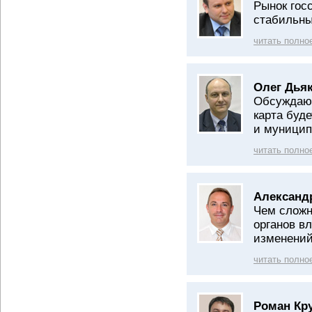
Рынок гос
стабильн
читать полно
Олег Дьяк
Обсуждают
карта буд
и муницип
читать полно
Александ
Чем сложн
органов в
изменени
читать полно
Роман Кр