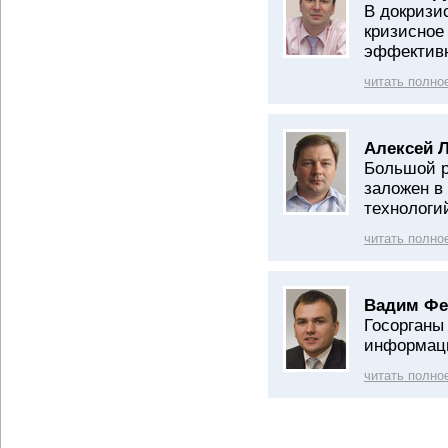
В докризи
кризисное
эффектив
читать полно
Алексей 
Большой р
заложен в
технологи
читать полно
Вадим Фе
Госорганы
информаци
читать полно