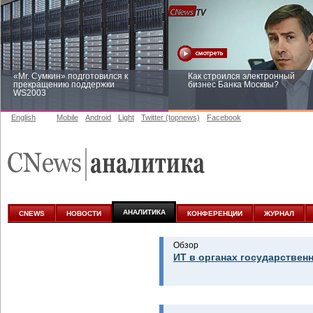
«Mr. Сумкин» подготовился к
Как строился электронный
прекращению поддержки
бизнес Банка Москвы?
WS2003
English
Mobile
Android
Light
Twitter (topnews)
Facebook
Заоблачная оптимизация: как
Рейтинг CNewsInfrastructure 20
Faberlic изменил подход к
приглашаем участвовать
аналитике
АНАЛИТИКА
CNEWS
НОВОСТИ
КОНФЕРЕНЦИИ
ЖУРНАЛ
Обзор
ИТ в органах государствен