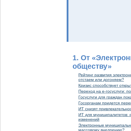
1. От «Электро
обществу»
Рейтинг развития электрон
отстаем или догоняем?
Кризис способствует откры
Переход на e-госуслуги: п
Госуслуги для граждан пок
Госорганам придется пере
ИТ снизят привлекательнос
ИТ для муниципалитетов: 
изменений
Электронные муниципальны
массовому внедрению?