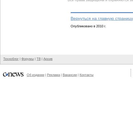
Все права защищены и охраняются з
Вернуться на главную страницу
Опубликовано в 2010 г.
Техноблог
|
Форумы
|
ТВ
|
Архив
Об издании
|
Реклама
|
Вакансии
|
Контакты