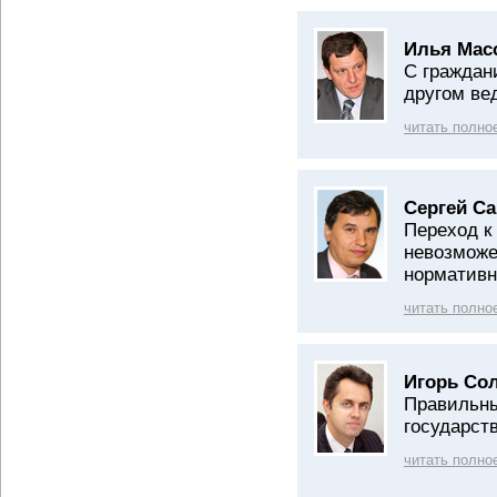
Илья Мас
С граждан
другом ве
читать полно
Сергей С
Переход к
невозможе
нормативн
читать полно
Игорь Со
Правильны
государст
читать полно