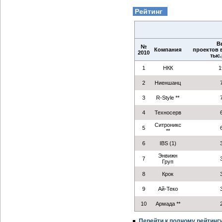
Рейтинг
В
№
Компания
проектов в
2010
тыс.
1
НКК
1
2
Ниеншанц
3
R-Style **
4
Техносерв
Ситроникс
5
**
6
IBS (1)
Энвижн
7
Груп
8
Крок
9
Ай-Теко
10
Армада **
Перейти к полному рейтинг