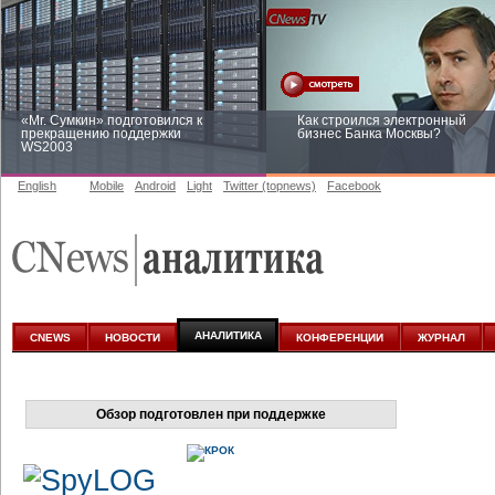
«Mr. Сумкин» подготовился к
Как строился электронный
прекращению поддержки
бизнес Банка Москвы?
WS2003
English
Mobile
Android
Light
Twitter (topnews)
Facebook
Заоблачная оптимизация: как
Рейтинг CNewsInfrastructure 20
Faberlic изменил подход к
приглашаем участвовать
аналитике
АНАЛИТИКА
CNEWS
НОВОСТИ
КОНФЕРЕНЦИИ
ЖУРНАЛ
Обзор подготовлен при поддержке