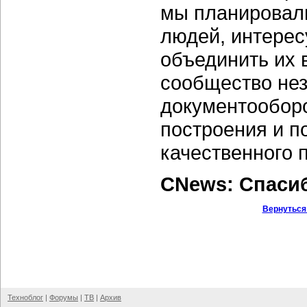
мы планировал
людей, интере
объединить их 
сообщество не
документооборо
построения и п
качественного 
CNews: Спаси
Вернуться
Техноблог
|
Форумы
|
ТВ
|
Архив