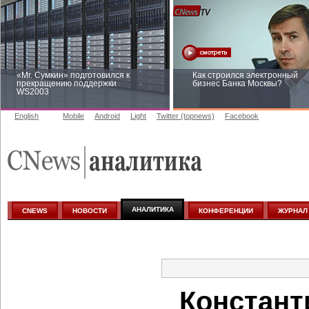
«Mr. Сумкин» подготовился к
Как строился электронный
прекращению поддержки
бизнес Банка Москвы?
WS2003
English
Mobile
Android
Light
Twitter (topnews)
Facebook
Заоблачная оптимизация: как
Рейтинг CNewsInfrastructure 
Faberlic изменил подход к
приглашаем участвовать
аналитике
АНАЛИТИКА
CNEWS
НОВОСТИ
КОНФЕРЕНЦИИ
ЖУРНАЛ
Констант