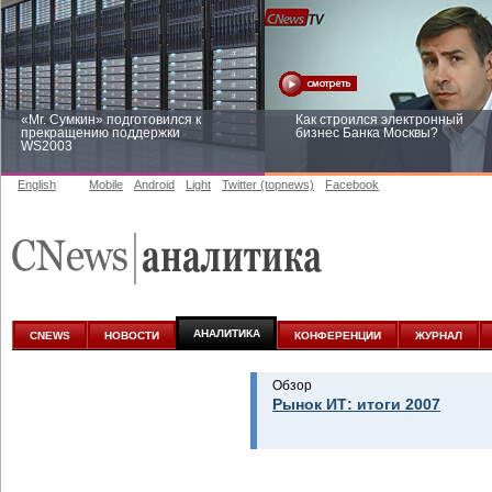
«Mr. Сумкин» подготовился к
Как строился электронный
прекращению поддержки
бизнес Банка Москвы?
WS2003
English
Mobile
Android
Light
Twitter (topnews)
Facebook
Заоблачная оптимизация: как
Рейтинг CNewsInfrastructure 20
Faberlic изменил подход к
приглашаем участвовать
аналитике
АНАЛИТИКА
CNEWS
НОВОСТИ
КОНФЕРЕНЦИИ
ЖУРНАЛ
Обзор
Рынок ИТ: итоги 2007