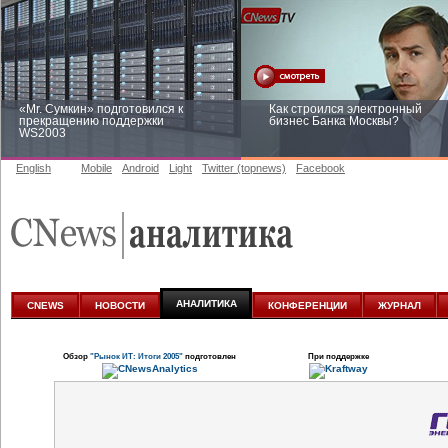
«Mr. Сумкин» подготовился к
Как строился электронный
прекращению поддержки
бизнес Банка Москвы?
WS2003
English
Mobile
Android
Light
Twitter (topnews)
Facebook
Заоблачная оптимизация: как
Рейтинг CNewsInfrastructure 20
Faberlic изменил подход к
приглашаем участвовать
аналитике
АНАЛИТИКА
CNEWS
НОВОСТИ
КОНФЕРЕНЦИИ
ЖУРНАЛ
Обзор
"Рынок ИТ: Итоги 2005"
подготовлен
При поддержке