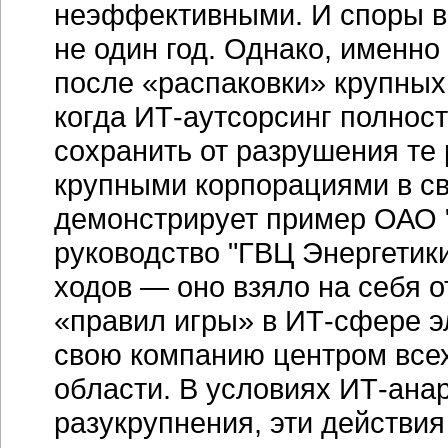
неэффективными. И споры во
не один год. Однако, именно
после «распаковки» крупных
когда
ИТ-аутсорсинг
полност
сохранить от разрушения те
крупными корпорациями в с
демонстрирует пример ОАО "
руководство "ГВЦ Энергетик
ходов — оно взяло на себя 
«правил игры» в
ИТ-сфере
э
свою компанию центром всех
области. В условиях
ИТ-анар
разукрупнения, эти действи