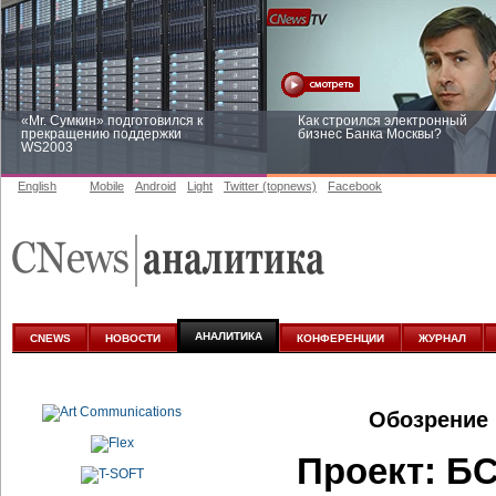
«Mr. Сумкин» подготовился к
Как строился электронный
прекращению поддержки
бизнес Банка Москвы?
WS2003
English
Mobile
Android
Light
Twitter (topnews)
Facebook
Заоблачная оптимизация: как
Рейтинг CNewsInfrastructure 20
Faberlic изменил подход к
приглашаем участвовать
аналитике
АНАЛИТИКА
CNEWS
НОВОСТИ
КОНФЕРЕНЦИИ
ЖУРНАЛ
Обозрение 
Проект: Б