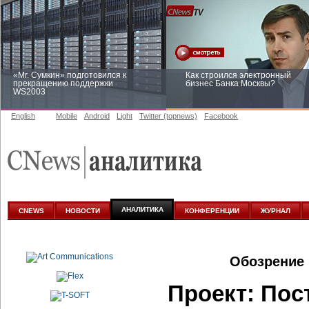
«Mr. Сумкин» подготовился к
Как строился электронный
прекращению поддержки
бизнес Банка Москвы?
WS2003
English
Mobile
Android
Light
Twitter (topnews)
Facebook
Заоблачная оптимизация: как
Рейтинг CNewsInfrastructure 20
Faberlic изменил подход к
приглашаем участвовать
аналитике
АНАЛИТИКА
CNEWS
НОВОСТИ
КОНФЕРЕНЦИИ
ЖУРНАЛ
Обозрение 
Проект: Пос