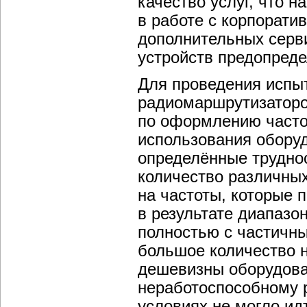
качество услуг, что 
в работе с корпорати
дополнительных серв
устройств предопреде
Для проведения испы
радиомаршрутизаторо
по оформлению часто
использования оборуд
определённые труднос
количество различных
на частоты, которые 
в результате диапазо
полностью с частичн
большое количество н
дешевизны оборудован
неработоспособному р
условиях не могло ид