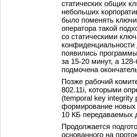
статических общих к
небольших корпоратив
было поменять ключи 
оператора такой подх
со статическими ключ
конфиденциальности д
появились программы
за 15-20 минут, а 12
подмочена окончател
Позже рабочий комит
802.11i, которыми оп
(temporal key integrit
формирование новых
10 КБ передаваемых 
Продолжается подгото
основанного на проток