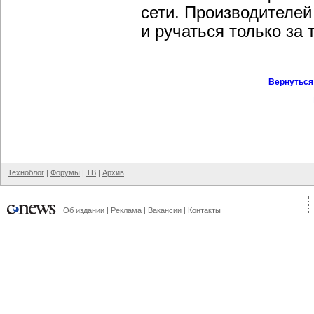
сети. Производителей
и ручаться только за
Вернуться
Техноблог
|
Форумы
|
ТВ
|
Архив
Об издании
|
Реклама
|
Вакансии
|
Контакты