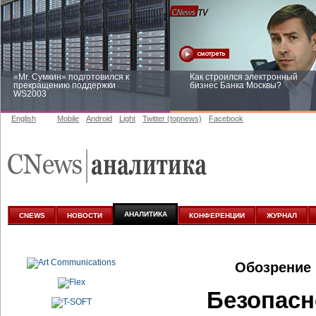
«Mr. Сумкин» подготовился к
Как строился электронный
прекращению поддержки
бизнес Банка Москвы?
WS2003
English
Mobile
Android
Light
Twitter (topnews)
Facebook
Заоблачная оптимизация: как
Рейтинг CNewsInfrastructure 20
Faberlic изменил подход к
приглашаем участвовать
аналитике
АНАЛИТИКА
CNEWS
НОВОСТИ
КОНФЕРЕНЦИИ
ЖУРНАЛ
Обозрение 
Безопасн