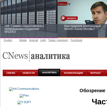
«Mr. Сумкин» подготовился к
Как строился электронный
прекращению поддержки
бизнес Банка Москвы?
WS2003
English
Mobile
Android
Light
Twitter (topnews)
Facebook
Заоблачная оптимизация: как
Рейтинг CNewsInfrastructure 20
Faberlic изменил подход к
приглашаем участвовать
аналитике
АНАЛИТИКА
CNEWS
НОВОСТИ
КОНФЕРЕНЦИИ
ЖУРНАЛ
Обозрение 
Час