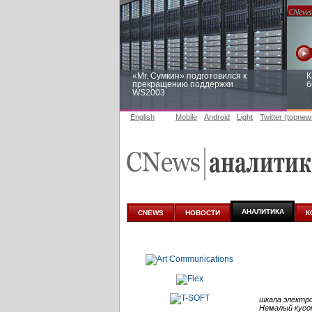
«Mr. Сумкин» подготовился к
К
прекращению поддержки
б
WS2003
English
Mobile
Android
Light
Twitter (topnew
Заоблачная оптимизация: как
Р
Faberlic изменил подход к
п
аналитике
АНАЛИТИКА
CNEWS
НОВОСТИ
К
шкала электр
Немалый кусок