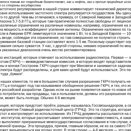
ются таким же «народным богатством», как и нефть, газ и прочие природные иск
ю со стороны государства.
астотного регулирования в нашей стране комментирует технический директо
ране использование частотного спектра регулируется государством. Мы здесь
ого-то другой. Чем мы отличаемся, к примеру, от Северной Америки и Западн
апазона 5,7-5,8 ГГц, которые там практически полностью свободны от лицензи
различные ограничения на различные номиналы, например, ограничения на э
, на мощность и коэффициент усиления антенны. Ограничение наложено по т
сли в Америке EPR лимитируется значением 1 Вт, то в Западной Европе — 10
 везде, соблюдая эти ограничения, но там совершенно не получится строить с
луживания базовой станции составляет всего 1-5 км. Поскольку существует ог
ования сильно сужается. У нас, с другой стороны, никаких ограничений по мо
а указанных диапазонов очень жестко регламентирована.
ко инстанций, которые отвечают за использование радиоспектра. Первая — э
отам (ГКРЧ) — межведомственная комиссия, в которую входят представители
ы и кончая Госстроем. ГКРЧ существует при Минсвязи и занимается задачами
 спектра будут распределены, и для каких целей будут использоваться. Это п
туда „бумаги“.
 наших клиентов, то им в большинстве случаев разрешение ГКРЧ получать не 
 ГГц и попадает под так называемое обобщенное решение ГКРЧ, и тех, кто 
и российской разработки. Однако если на рынке появляется какое-то новое об
го потребители, как продавцы, так и пользователи, должны это разрешение по
три, может быть полгода. Обычно 4-6 месяцев.
нция, которую предстоит пройти, раньше называлась Госсвязьнадзором, а с
едприятие Главный радиочастотный центр (ГРЧЦ). Это та структура, котора
тот и контролирует их использование. Из ГРЧЦ документы рассылаются на с
х институтов, которые рассчитывают электромагнитную совместимость, и за
 выполняют приграничные межгосударственные согласования в том случае, 
венной границы. Эта процедура, причем, главным образом, не из-за самого Г
ожет варьироваться как угодно долго. В этом случае — 4-6 месяцев — это оче