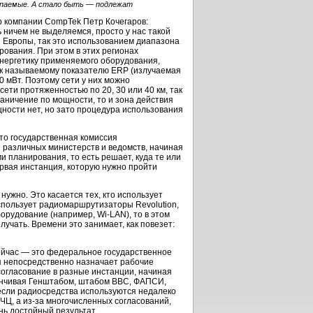
опаемые. А стало быть — подлежат
р компании CompTek Петр Кочегаров:
 ничем не выделяемся, просто у нас такой
ой Европы, так это использованием диапазона
рования. При этом в этих регионах
нергетику применяемого оборудования,
ак называемому показателю ЕRP (излучаемая
0 мВт. Поэтому сети у них можно
ети протяженностью по 20, 30 или 40 км, так
раничение по мощности, то и зона действия
щности нет, но зато процедура использования
то государственная комиссия
 различных министерств и ведомств, начиная
 планирования, то есть решает, куда те или
ервая инстанция, которую нужно пройти
нужно. Это касается тех, кто использует
использует радиомаршрутизаторы Revolution,
орудование (например, Wi-LAN), то в этом
лучать. Времени это занимает, как повезет:
ейчас — это федеральное государственное
я непосредственно назначает рабочие
огласование в разные инстанции, начиная
канчивая Генштабом, штабом ВВС, ФАПСИ,
если радиосредства используются недалеко
РЧЦ, а из-за многочисленных согласований,
нь достойный результат.