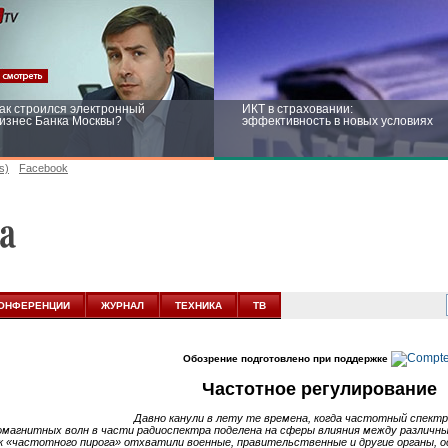
ак строился электронный
ИКТ в страховании:
изнес Банка Москвы?
эффективность в новых условиях
s)
Facebook
ейтинг CNewsInfrastructure 2015:
Информационная безопасность
риглашаем участвовать
бизнеса и госструктур: развитие в
новых условиях
ОНФЕРЕНЦИИ
ЖУРНАЛ
ТЕХНИКА
ТВ
Обозрение подготовлено при поддержке
Частотное регулирование
Давно канули в лету те времена, когда частотный спект
омагнитных волн в части радиоспектра поделена на сферы влияния между различ
 «частотного пирога» отхватили военные, правительственные и другие органы, ос