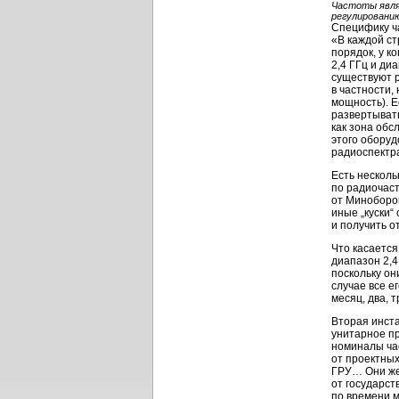
Частоты явля
регулировани
Специфику ч
«В каждой ст
порядок, у к
2,4 ГГц и ди
существуют 
в частности
мощность). Е
развертывать
как зона обс
этого оборуд
радиоспектр
Есть несколь
по радиочаст
от Миноборон
иные „куски“
и получить от
Что касается
диапазон 2,4
поскольку он
случае все е
месяц, два, 
Вторая инста
унитарное пр
номиналы час
от проектны
ГРУ… Они же
от государст
по времени м