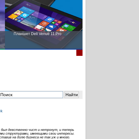
Планшет Dell Venue 11 Pro
Пора выбирать Fujitsu!
р был девственно чист и нетронут, и теперь
ными структурами, имеющими свои интересы.
тавив на долю бизнеса не так уж и много.