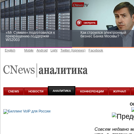
«Mr. Сумкин» подготовился к
Как строился электронный
прекращению поддержки
бизнес Банка Москвы?
WS2003
English
Mobile
Android
Light
Twitter (topnews)
Facebook
Заоблачная оптимизация: как
Рейтинг CNewsInfrastructure 20
Faberlic изменил подход к
приглашаем участвовать
аналитике
АНАЛИТИКА
CNEWS
НОВОСТИ
КОНФЕРЕНЦИИ
ЖУРНАЛ
О
Совсем недавно м