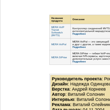
Название
Описание
продукта
MERA VoIP
Контроллер соединений MVTS 
Transit
интеллектуальной маршрутизац
Softswitch
Подробнее
(MVTS)
MERA VoIPal — это связующий 
MERA VoIPal
и друг с другом, а также кор
Подробнее
MERA SIPrise — гибкая
VoIP-п
включая
IVR-сервисы
, карточн
MERA SIPrise
дополнительные услуги самост
Подробнее
Руководитель проекта
: Р
Дизайн
: Надежда Одинцов
Верстка
: Андрей Корнеев
Автор
: Виталий Солонин
Интервью
: Виталий Солон
Реклама
: Виталий Олейник
Дата выхода:
04.11.2004