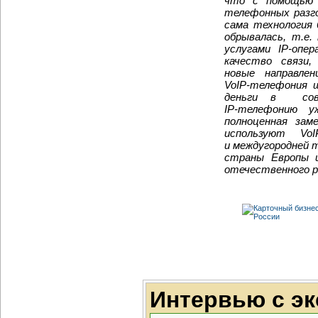
что с помощью 
телефонных разг
сама технология 
обрывалась, т.е.
услугами
IP-опер
качество связи,
новые направлен
VoIP-телефония
ш
деньги в сове
IP-телефонию
уж
полноценная зам
используют V
и междугородней 
страны Европы и
отечественного р
Интервью с э