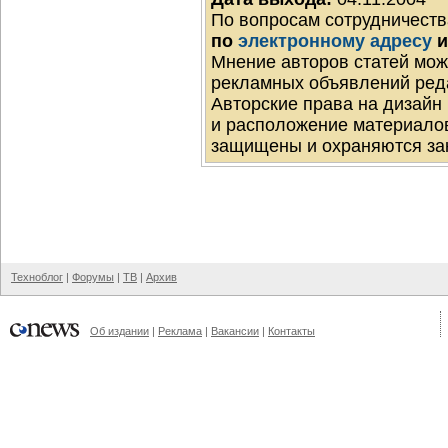
По вопросам сотрудничеств
по
электронному адресу
и
Мнение авторов статей мож
рекламных объявлений реда
Авторские права на дизайн
и расположение материало
защищены и охраняются за
Техноблог
|
Форумы
|
ТВ
|
Архив
Об издании
|
Реклама
|
Вакансии
|
Контакты