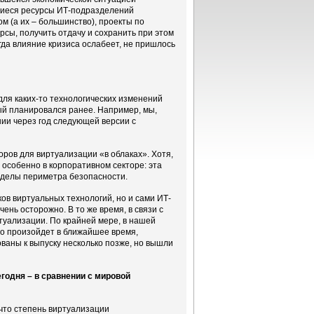
щиеся ресурсы ИТ-подразделений
м (а их – большинство), проекты по
сы, получить отдачу и сохранить при этом
гда влияние кризиса ослабеет, не пришлось
А для каких-то технологических изменений
рый планировался ранее. Например, мы,
нии через год следующей версии с
ров для виртуализации «в облаках». Хотя,
 особенно в корпоративном секторе: эта
ределы периметра безопасности.
ов виртуальных технологий, но и сами ИТ-
ень осторожно. В то же время, в связи с
туализации. По крайней мере, в нашей
ого произойдет в ближайшее время,
аны к выпуску несколько позже, но вышли
годня – в сравнении с мировой
 что степень виртуализации