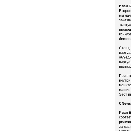
Иван Б
Второе
мы нач
заказч
виртуа
провод
конкур
бескон
Стоит,
виртуа
объеди
виртуа
полном
При эт
внутри
монито
машин.
Этот п
CNews:
Иван Б
соотве
релизо
за два