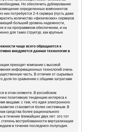
необходима. Но обеспечить дублирование
 размещение определенных компонентов
з них потребуется 2-4 сервера (пусть даже
ократить количество «физических» серверов
чивающий больший уровень надежности,
мия и на программном обеспечении, и на
енно для таких структур, как крупные
лежности чаще всего обращаются к
активно внедряется данная технология в
изации приходят компании с высокой
кновения информационных технологий очень
существенную часть. В отличие от сырьевых
его доля по сравнению с общими затратами
ся в этом сегменте. В российском
точно позитивную тенденцию интереса к
умя вещами: с тем, что идея электронного
 развитие становится более системным. В
 как средства более рационального
ы в течение ближайших двух лет: это тот
о, степень востребованности виртуализации
людаем в течение последнего полугодия.