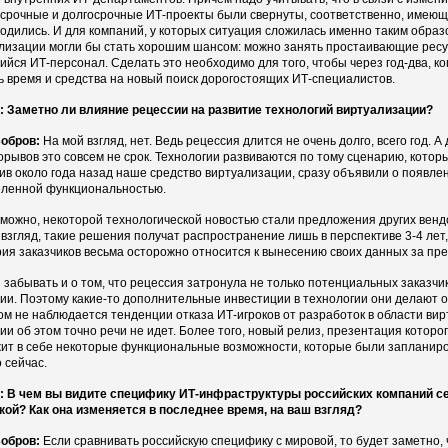
срочные и долгосрочные ИТ-проекты были свернуты, соответственно, имею
одились. И для компаний, у которых ситуация сложилась именно таким образо
лизации могли бы стать хорошим шансом: можно занять простаивающие ресур
йся ИТ-персонал. Сделать это необходимо для того, чтобы через год-два, ко
ь время и средства на новый поиск дорогостоящих ИТ-специалистов.
 Заметно ли влияние рецессии на развитие технологий виртуализации?
обров:
На мой взгляд, нет. Ведь рецессия длится не очень долго, всего год. 
орывов это совсем не срок. Технологии развиваются по тому сценарию, кото
ив около года назад наше средство виртуализации, сразу объявили о появле
ленной функциональностью.
зможно, некоторой технологической новостью стали предложения других вендо
 взгляд, такие решения получат распространение лишь в перспективе 3-4 лет,
рия заказчиков весьма осторожно относится к вынесению своих данных за п
 забывать и о том, что рецессия затронула не только потенциальных заказчик
ии. Поэтому какие-то дополнительные инвестиции в технологии они делают оч
ом не наблюдается тенденции отказа ИТ-игроков от разработок в области вир
ии об этом точно речи не идет. Более того, новый релиз, презентация котор
ит в себе некоторые функциональные возможности, которые были запланиров
 сейчас.
 В чем вы видите специфику ИТ-инфраструктуры российских компаний се
кой? Как она изменяется в последнее время, на ваш взгляд?
обров:
Если сравнивать российскую специфику с мировой, то будет заметно,