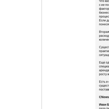
Что ка
с ее п
фактор
бизнес
процес
Если д
понеся
Вторая
расход
количе
Сущест
практи
ситуац
Еще од
специа
аренда
росту 
Есть и
сущест
постав
CNews:
Иван Б
раза (