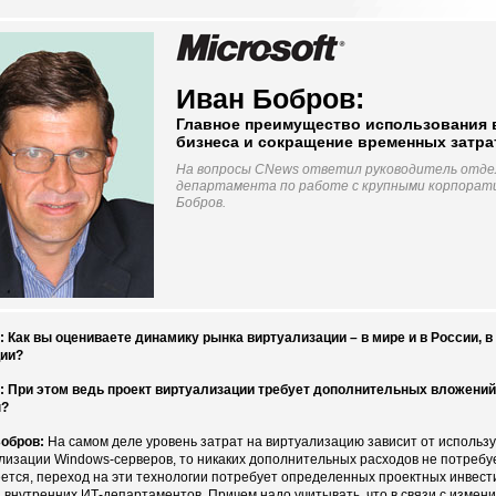
Иван Бобров:
Главное преимущество использования 
бизнеса и сокращение временных затра
На вопросы CNews ответил руководитель отде
департамента по работе с крупными корпоратив
Бобров.
 Как вы оцениваете динамику рынка виртуализации – в мире и в России, 
ции?
 При этом ведь проект виртуализации требует дополнительных вложений, 
ы?
обров:
На самом деле уровень затрат на виртуализацию зависит от использ
лизации Windows-серверов, то никаких дополнительных расходов не потребуе
ется, переход на эти технологии потребует определенных проектных инвест
 внутренних ИТ-департаментов. Причем надо учитывать, что в связи с измен