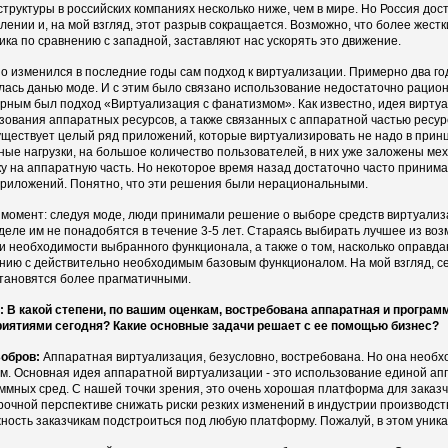
труктуры в российских компаниях несколько ниже, чем в мире. Но Россия дос
лении и, на мой взгляд, этот разрыв сокращается. Возможно, что более жест
ика по сравнению с западной, заставляют нас ускорять это движение.
о изменился в последние годы сам подход к виртуализации. Примерно два го
лась данью моде. И с этим было связано использование недостаточно рацио
рным был подход «Виртуализация с фанатизмом». Как известно, идея виртуа
зования аппаратных ресурсов, а также связанных с аппаратной частью ресурс
уществует целый ряд приложений, которые виртуализировать не надо в принц
ные нагрузки, на большое количество пользователей, в них уже заложены м
ку на аппаратную часть. Но некоторое время назад достаточно часто прини
приложений. Понятно, что эти решения были нерациональными.
 момент: следуя моде, люди принимали решение о выборе средств виртуализа
деле им не понадобятся в течение 3-5 лет. Стараясь выбирать лучшее из воз
и необходимости выбранного функционала, а также о том, насколько оправд
нию с действительно необходимым базовым функционалом. На мой взгляд, с
тановятся более прагматичными.
 В какой степени, по вашим оценкам, востребована аппаратная и програ
иятиями сегодня? Какие основные задачи решает с ее помощью бизнес?
обров:
Аппаратная виртуализация, безусловно, востребована. Но она необх
м. Основная идея аппаратной виртуализации - это использование единой а
ммных сред. С нашей точки зрения, это очень хорошая платформа для заказч
рочной перспективе снижать риски резких изменений в индустрии производст
ность заказчикам подстроиться под любую платформу. Пожалуй, в этом уник