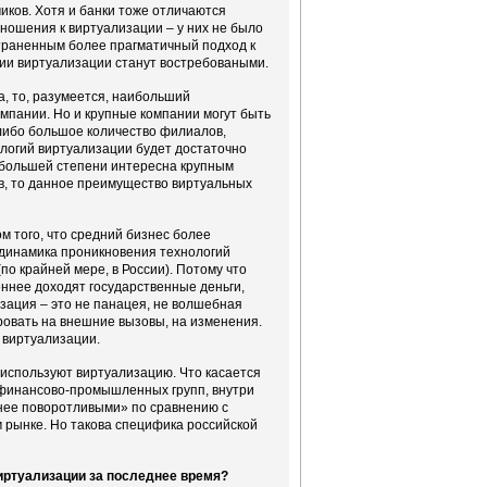
чиков. Хотя и банки тоже отличаются
ношения к виртуализации – у них не было
остраненным более прагматичный подход к
гии виртуализации станут востребоваными.
а, то, разумеется, наибольший
омпании. Но и крупные компании могут быть
либо большое количество филиалов,
ологий виртуализации будет достаточно
в большей степени интересна крупным
ов, то данное преимущество виртуальных
м того, что средний бизнес более
 динамика проникновения технологий
по крайней мере, в России). Потому что
еннее доходят государственные деньги,
зация – это не панацея, не волшебная
ровать на внешние вызовы, на изменения.
 виртуализации.
 используют виртуализацию. Что касается
 финансово-промышленных групп, внутри
нее поворотливыми» по сравнению с
рынке. Но такова специфика российской
иртуализации за последнее время?