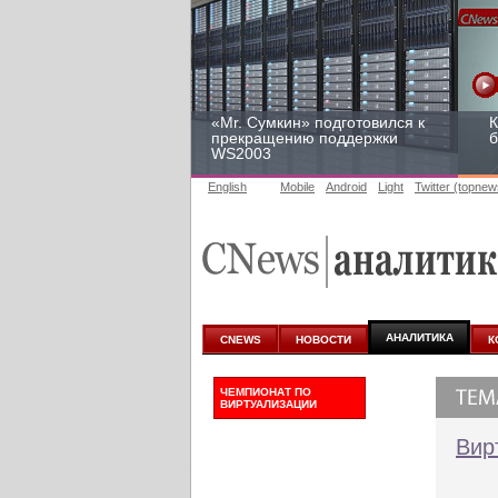
«Mr. Сумкин» подготовился к
К
прекращению поддержки
б
WS2003
English
Mobile
Android
Light
Twitter (topnew
Заоблачная оптимизация:
Р
как Faberlic изменил подход
2
к аналитике
у
АНАЛИТИКА
CNEWS
НОВОСТИ
К
ЧЕМПИОНАТ ПО
ВИРТУАЛИЗАЦИИ
Вир