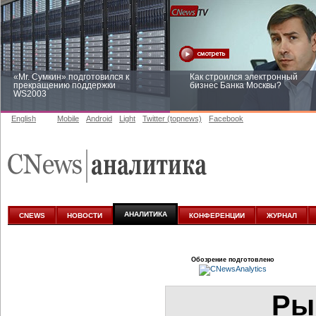
«Mr. Сумкин» подготовился к
Как строился электронный
прекращению поддержки
бизнес Банка Москвы?
WS2003
English
Mobile
Android
Light
Twitter (topnews)
Facebook
Заоблачная оптимизация: как
Рейтинг CNewsInfrastructure 20
Faberlic изменил подход к
приглашаем участвовать
аналитике
АНАЛИТИКА
CNEWS
НОВОСТИ
КОНФЕРЕНЦИИ
ЖУРНАЛ
Обозрение подготовлено
Ры