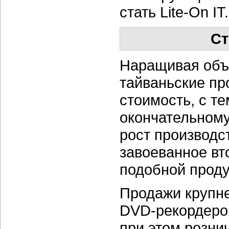
стать
Lite-On IT.
Ст
Наращивая об
тайваньские пр
стоимость, с т
окончательному
рост производс
завоеванное вт
подобной проду
Продажи крупн
DVD-рекордеро
при этом розни