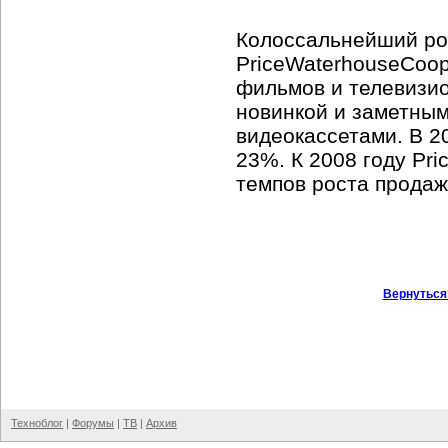
Колоссальнейший ро
PriceWaterhouseCoop
фильмов и телевизио
новинкой и заметны
видеокассетами. В 2
23%. К 2008 году Pr
темпов роста продаж
Вернуться
Техноблог
|
Форумы
|
ТВ
|
Архив