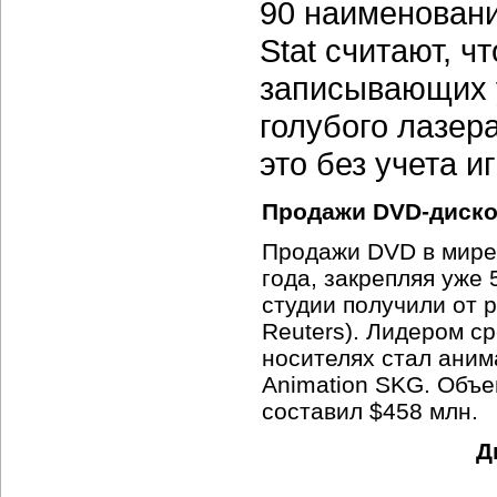
90 наименовани
Stat считают, ч
записывающих 
голубого лазера
это без учета и
Продажи DVD-диско
Продажи DVD в мире
года, закрепляя уже
студии получили от 
Reuters). Лидером 
носителях стал ани
Animation SKG. Объ
составил $458 млн.
Д