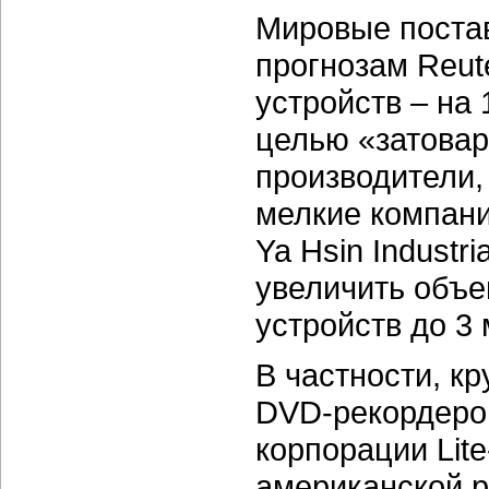
Мировые поста
прогнозам Reut
устройств – на
целью «затовар
производители,
мелкие компан
Ya Hsin Industria
увеличить объ
устройств до
3 
В частности, к
DVD-рекордеро
корпорации
Lit
американской 