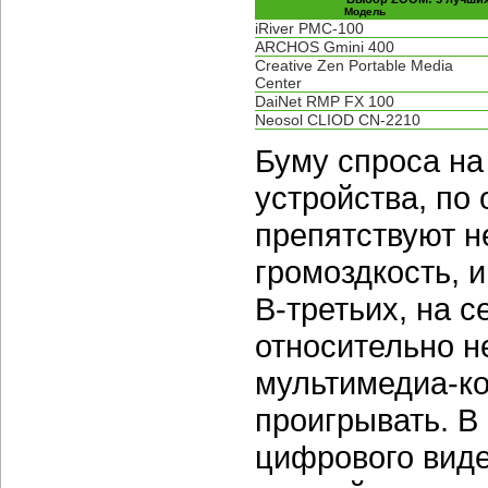
Модель
iRiver PMC-100
ARCHOS Gmini 400
Creative Zen Portable Media
Center
DaiNet RMP FX 100
Neosol CLIOD CN-2210
Буму спроса н
устройства, по 
препятствуют н
громоздкость, 
В-третьих,
на с
относительно н
мультимедиа-ко
проигрывать. В
цифрового виде