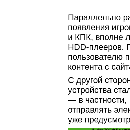
Параллельно ра
появления игро
и КПК, вполне 
HDD-плееров.
П
пользователю п
контента с сай
С другой сторо
устройства ста
— в частности,
отправлять эле
уже предусмот
Выбор ZOOM: 5 лучших