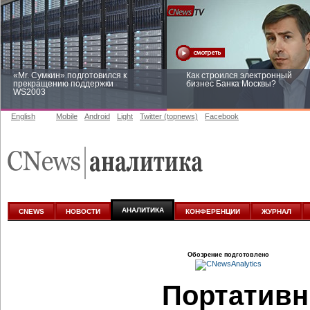
«Mr. Сумкин» подготовился к
Как строился электронный
прекращению поддержки
бизнес Банка Москвы?
WS2003
English
Mobile
Android
Light
Twitter (topnews)
Facebook
Заоблачная оптимизация: как
Рейтинг CNewsInfrastructure 20
Faberlic изменил подход к
приглашаем участвовать
аналитике
АНАЛИТИКА
CNEWS
НОВОСТИ
КОНФЕРЕНЦИИ
ЖУРНАЛ
Обозрение подготовлено
Портативн