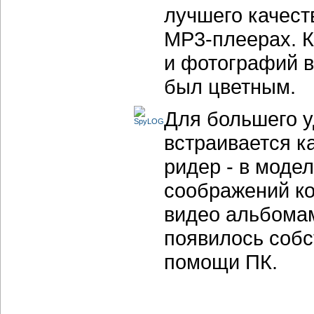
лучшего качест
МР3-плеерах.
К
и фотографий 
был цветным.
Для большего у
встраивается
к
ридер - в моде
соображений ко
видео альбомам
появилось собс
помощи ПК.