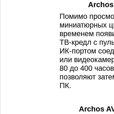
Archos
Помимо просмо
миниатюрных ц
временем появи
ТВ-кредл
с пул
ИК-портом
соед
или видеокамер
80 до 400 часо
позволяют зате
ПК.
Archos A