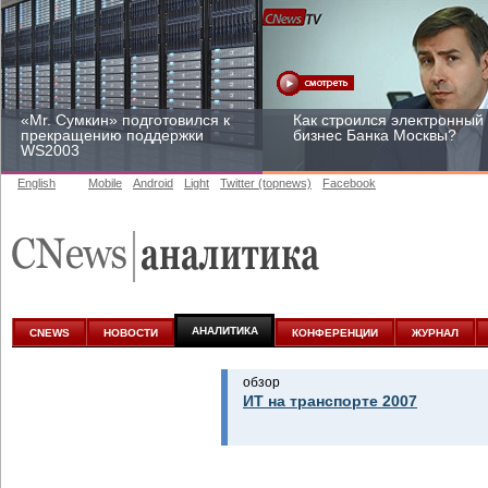
«Mr. Сумкин» подготовился к
Как строился электронный
прекращению поддержки
бизнес Банка Москвы?
WS2003
English
Mobile
Android
Light
Twitter (topnews)
Facebook
Заоблачная оптимизация:
Рейтинг CNewsInfrastructur
как Faberlic изменил подход
2015: приглашаем
к аналитике
участвовать
АНАЛИТИКА
CNEWS
НОВОСТИ
КОНФЕРЕНЦИИ
ЖУРНАЛ
обзор
ИТ на транспорте 2007