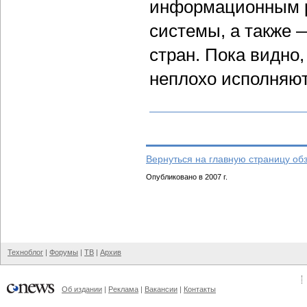
информационным р
системы, а также 
стран. Пока видно,
неплохо исполняют
Вернуться на главную страницу об
Опубликовано в 2007 г.
Техноблог
|
Форумы
|
ТВ
|
Архив
Об издании
|
Реклама
|
Вакансии
|
Контакты