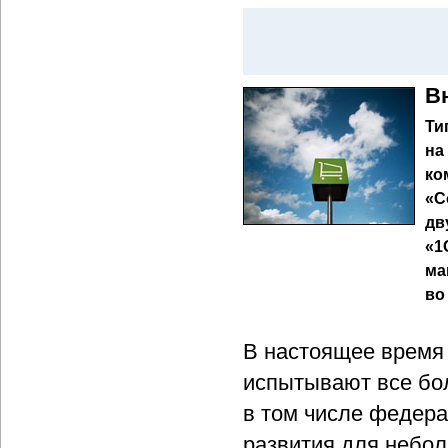
В
Ти
на
ко
«С
дв
«1
ма
во
В настоящее время
испытывают все бол
в том числе федера
развития для небол