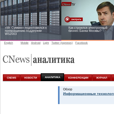
«Mr. Сумкин» подготовился к
Как строился электронный
прекращению поддержки
бизнес Банка Москвы?
WS2003
English
Mobile
Android
Light
Twitter (topnews)
Facebook
Заоблачная оптимизация: как
Рейтинг CNewsInfrastructure 20
Faberlic изменил подход к
приглашаем участвовать
аналитике
АНАЛИТИКА
CNEWS
НОВОСТИ
КОНФЕРЕНЦИИ
ЖУРНАЛ
Обзор
Информационные технологи