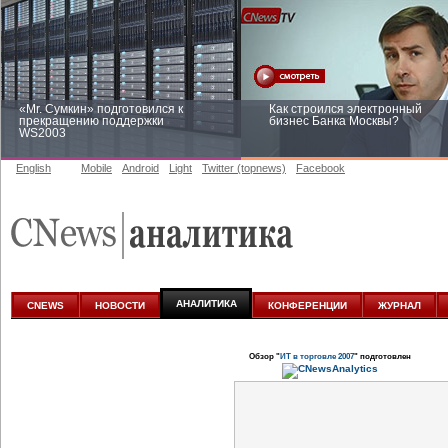
«Mr. Сумкин» подготовился к
Как строился электронный
прекращению поддержки
бизнес Банка Москвы?
WS2003
English
Mobile
Android
Light
Twitter (topnews)
Facebook
Заоблачная оптимизация: как
Рейтинг CNewsInfrastructure 20
Faberlic изменил подход к
приглашаем участвовать
аналитике
АНАЛИТИКА
CNEWS
НОВОСТИ
КОНФЕРЕНЦИИ
ЖУРНАЛ
Обзор "
ИТ в торговле 2007
" подготовлен