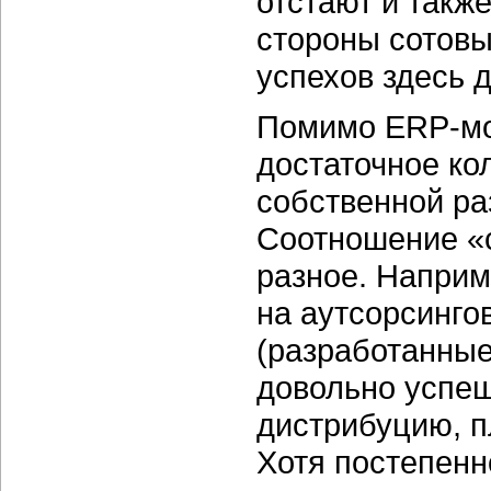
отстают и такж
стороны сотов
успехов здесь 
Помимо ERP-мод
достаточное ко
собственной раз
Соотношение «с
разное. Наприм
на аутсорсинго
(разработанные
довольно успе
дистрибуцию, п
Хотя постепенн