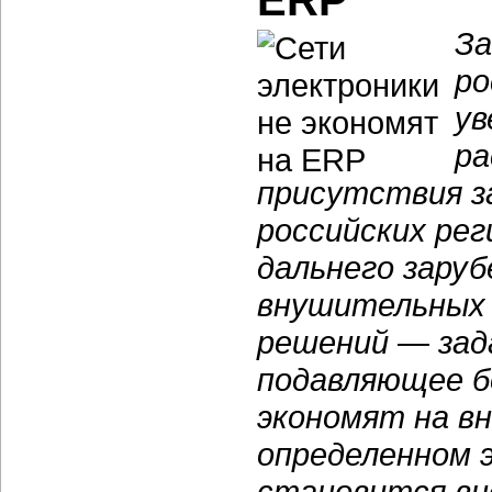
ERP
За
ро
ув
ра
присутствия з
российских рег
дальнего зару
внушительных 
решений — зад
подавляющее б
экономят на вн
определенном 
становится вн