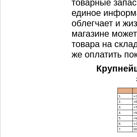
товарные запас
единое информ
облегчает и жи
магазине может
товара на склад
же оплатить пок
Крупней
1.
«
2.
«Е
3.
«Т
4.
«
5.
«
6.
«Э
7.
D