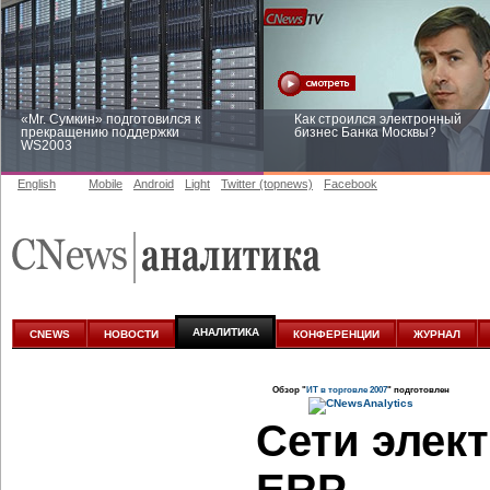
«Mr. Сумкин» подготовился к
Как строился электронный
прекращению поддержки
бизнес Банка Москвы?
WS2003
English
Mobile
Android
Light
Twitter (topnews)
Facebook
Заоблачная оптимизация: как
Рейтинг CNewsInfrastructure 20
Faberlic изменил подход к
приглашаем участвовать
аналитике
АНАЛИТИКА
CNEWS
НОВОСТИ
КОНФЕРЕНЦИИ
ЖУРНАЛ
Обзор "
ИТ в торговле 2007
" подготовлен
Сети элек