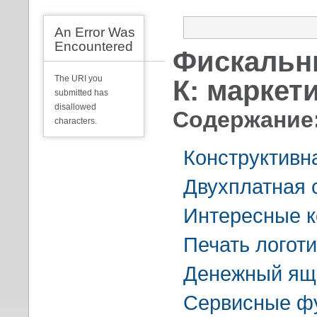
An Error Was
Encountered
Фискальн
The URI you
К: маркет
submitted has
disallowed
Содержание
characters.
Конструктивн
Двухплатная 
Интересные к
Печать логот
Денежный ящи
Сервисные ф