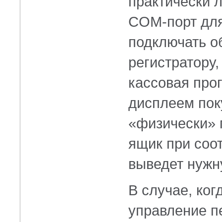
практически 
COM-порт
для
подключать о
регистратору,
кассовая про
дисплеем пок
«физически» 
ящик при соо
выведет нужн
В случае, ког
управление п