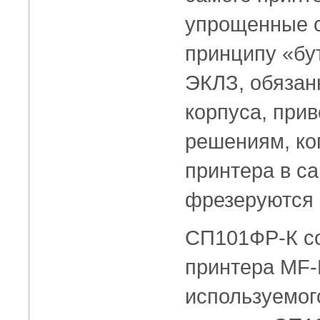
упрощенные с
принципу «бу
ЭКЛЗ, обязан
корпуса, при
решениям, ко
принтера в с
фрезеруются 
СП101ФР-К со
принтера
MF-
используемог