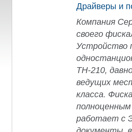
Драйверы и п
Компания Се
своего фиск
Устройство п
одностанцион
TH-210
, давн
ведущих мест
класса. Фиск
полноценным
работает с 
документы, в