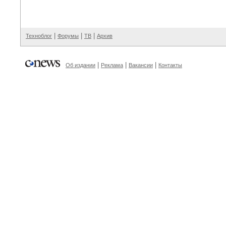
|
|
|
Техноблог
Форумы
ТВ
Архив
|
|
|
Об издании
Реклама
Вакансии
Контакты