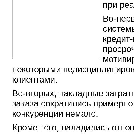
при реа
Во-пер
систем
кредит
просро
мотивир
некоторыми недисциплиниро
клиентами.
Во-вторых, накладные затрат
заказа сократились примерно 
конкуренции немало.
Кроме того, наладились отно