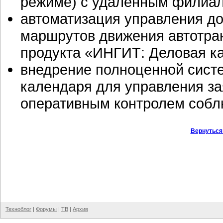
режиме) с удаленным филиал
автоматизация управления до
маршрутов движения автотра
продукта «ИНГИТ: Деловая ка
внедрение полноценной сист
календаря для управления за
оперативным контролем соблю
Вернуться
Техноблог
|
Форумы
|
ТВ
|
Архив