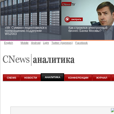
«Mr. Сумкин» подготовился к
Как строился электронный
прекращению поддержки
бизнес Банка Москвы?
WS2003
English
Mobile
Android
Light
Twitter (topnews)
Facebook
Заоблачная оптимизация: как
Рейтинг CNewsInfrastructure 20
Faberlic изменил подход к
приглашаем участвовать
аналитике
АНАЛИТИКА
CNEWS
НОВОСТИ
КОНФЕРЕНЦИИ
ЖУРНАЛ