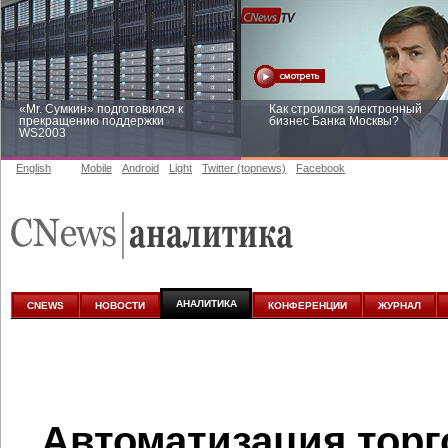
«Mr. Сумкин» подготовился к
Как строился электронный
прекращению поддержки
бизнес Банка Москвы?
WS2003
English
Mobile
Android
Light
Twitter (topnews)
Facebook
Заоблачная оптимизация: как
Рейтинг CNewsInfrastructure 20
Faberlic изменил подход к
приглашаем участвовать
аналитике
АНАЛИТИКА
CNEWS
НОВОСТИ
КОНФЕРЕНЦИИ
ЖУРНАЛ
Автоматизация торг