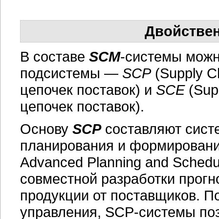
Двойстве
В составе
SCM
-системы можн
подсистемы —
SCP
(Supply C
цепочек поставок) и
SCE
(Sup
цепочек поставок).
Основу
SCP
составляют сист
планирования и формирован
Advanced Planning and Schedu
совместной разработки прогн
продукции от поставщиков. П
управления,
SCP-системы
поз