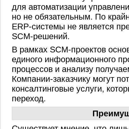
для автоматизации управлен
но не обязательным. По край
ERP-системы
не является пр
SCM-решений.
В рамках
SCM-проектов
основ
единого информационного пр
процессов и анализу получа
Компании-заказчику
могут по
консалтинговые услуги, котор
переход.
Преимущ
Существует мнение, что лиш