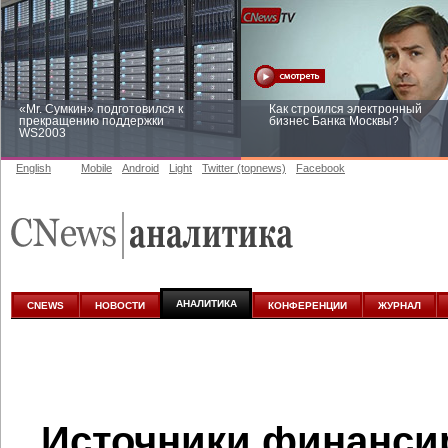
«Mr. Сумкин» подготовился к
Как строился электронный
прекращению поддержки
бизнес Банка Москвы?
WS2003
English
Mobile
Android
Light
Twitter (topnews)
Facebook
Заоблачная оптимизация: как
Рейтинг CNewsInfrastructure 20
Faberlic изменил подход к
приглашаем участвовать
аналитике
АНАЛИТИКА
CNEWS
НОВОСТИ
КОНФЕРЕНЦИИ
ЖУРНАЛ
Источники финанси