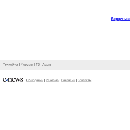
Вернуться
Техноблог
|
Форумы
|
ТВ
|
Архив
Об издании
|
Реклама
|
Вакансии
|
Контакты