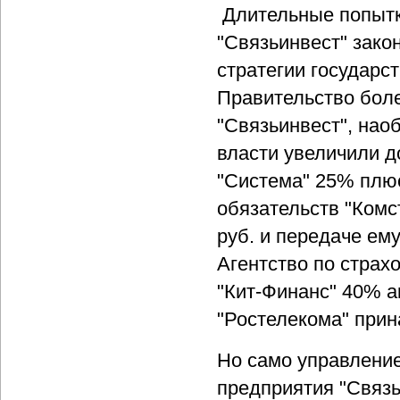
Длительные попытк
"Связьинвест" зак
стратегии государс
Правительство боле
"Связьинвест", нао
власти увеличили д
"Система" 25% плюс
обязательств "Комс
руб. и передаче ем
Агентство по страх
"Кит-Финанс" 40% а
"Ростелекома" прин
Но само управлени
предприятия "Связь