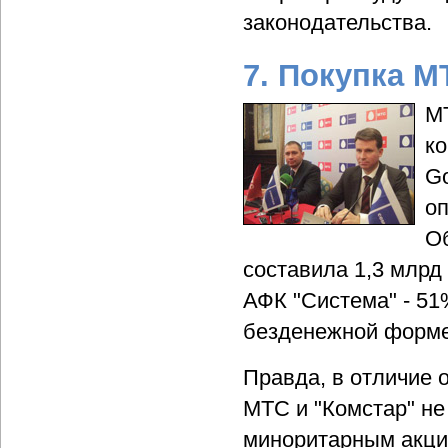
законодательства.
7. Покупка М
М
ко
Go
оп
О
составила 1,3 млрд
АФК "Система" - 51
безденежной форме 
Правда, в отличие 
МТС и "Комстар" не
миноритарным акци