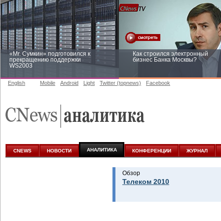
«Mr. Сумкин» подготовился к
Как строился электронный
прекращению поддержки
бизнес Банка Москвы?
WS2003
English
Mobile
Android
Light
Twitter (topnews)
Facebook
Заоблачная оптимизация: как
Рейтинг CNewsInfrastructure 20
Faberlic изменил подход к
приглашаем участвовать
аналитике
АНАЛИТИКА
CNEWS
НОВОСТИ
КОНФЕРЕНЦИИ
ЖУРНАЛ
Обзор
Телеком 2010