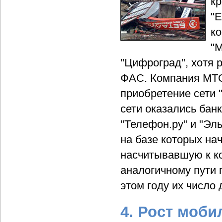
кр
"Е
ко
"М
"Цифроград", хотя 
ФАС. Компания МТС
приобретение сети "
сети оказались бан
"Телефон.ру" и "Эл
на базе которых на
насчитывавшую к ко
аналогичному пути п
этом году их число
4. Рост моб