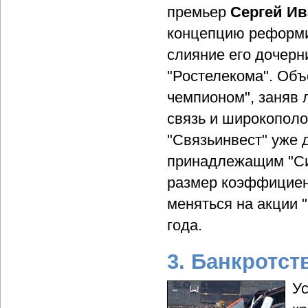
премьер
Сергей И
концепцию реформи
слияние его дочерн
"Ростелекома". Об
чемпионом", заняв 
связь и широкополо
"Связьинвест" уже 
принадлежащим "Сис
размер коэффициент
меняться на акции 
года.
3. Банкротст
Ус