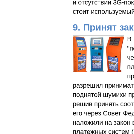
и отсутствии 3G-по
стоит используемы
9. Принят за
В 
"п
че
пл
пр
разрешил принимать
поднятой шумихи п
решив принять соо
его через Совет Фе
наложили на закон 
платежных систем (Q