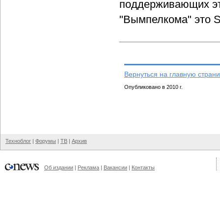
поддерживающих эту
"Вымпелкома" это S
Вернуться на главную страни
Опубликовано в 2010 г.
Техноблог
|
Форумы
|
ТВ
|
Архив
Об издании
|
Реклама
|
Вакансии
|
Контакты