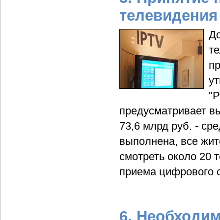
телевидения
Д
те
пр
ут
"Р
предусматривает вы
73,6 млрд руб. - с
выполнена, все жит
смотреть около 20 
приема цифрового с
6. Необходи