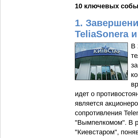
10 ключевых собы
1. Завершен
TeliaSonera и
В 
те
за
ко
в
идет о противостоян
является акционеро
сопротивления Tele
"Вымпелкомом". В р
"Киевстаром", поня