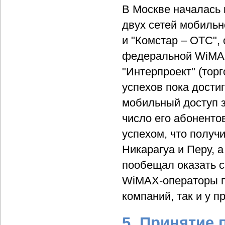
В Москве началась 
двух сетей мобильн
и "Комстар – ОТС",
федеральной WiMAX
"Интерпроект" (торг
успехов пока дости
мобильный доступ з
число его абоненто
успехом, что получ
Никарагуа и Перу, 
пообещал оказать с
WiMAX-операторы п
компаний, так и у 
5. Принятие