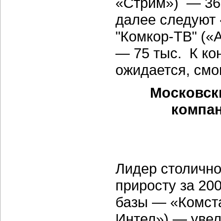
«Стрим») — 360
далее следуют 
"Комкор-ТВ" («
— 75 тыс. К ко
ожидается, смо
Московск
компан
Лидер столично
приросту за 200
базы — «Комст
Интел») — увел