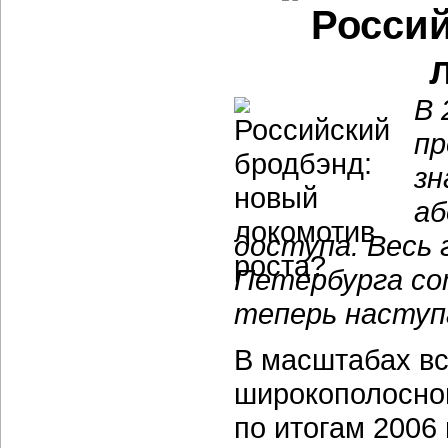
Россий
В 
пр
зн
аб
доступа. Весь 
Петербурга со
теперь наступ
В масштабах вс
широкополосног
по итогам 2006