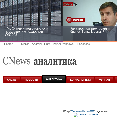
«Mr. Сумкин» подготовился к
Как строился электронный
прекращению поддержки
бизнес Банка Москвы?
WS2003
English
Mobile
Android
Light
Twitter (topnews)
Facebook
Заоблачная оптимизация: как
Рейтинг CNewsInfrastructure 20
Faberlic изменил подход к
приглашаем участвовать
аналитике
АНАЛИТИКА
CNEWS
НОВОСТИ
КОНФЕРЕНЦИИ
ЖУРНАЛ
Обзор "
Телеком в России 2007
" подготовлен