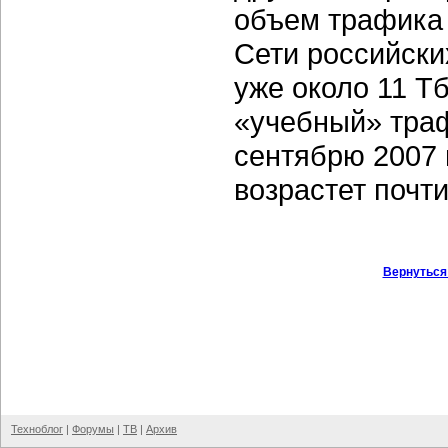
объем трафика 
Сети российских
уже около 11 Т
«учебный» траф
сентябрю 2007 
возрастет почти
Вернуться
Техноблог
|
Форумы
|
ТВ
|
Архив