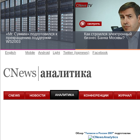
«Mr. Сумкин» подготовился к
Как строился электронный
прекращению поддержки
бизнес Банка Москвы?
WS2003
English
Mobile
Android
Light
Twitter (topnews)
Facebook
Заоблачная оптимизация: как
Рейтинг CNewsInfrastructure 20
Faberlic изменил подход к
приглашаем участвовать
аналитике
АНАЛИТИКА
CNEWS
НОВОСТИ
КОНФЕРЕНЦИИ
ЖУРНАЛ
Обзор "
Телеком в России 2007
" подготовлен