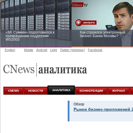
«Mr. Сумкин» подготовился к
Как строился электронный
прекращению поддержки
бизнес Банка Москвы?
WS2003
English
Mobile
Android
Light
Twitter (topnews)
Facebook
Заоблачная оптимизация: как
Рейтинг CNewsInfrastructure 20
Faberlic изменил подход к
приглашаем участвовать
аналитике
АНАЛИТИКА
CNEWS
НОВОСТИ
КОНФЕРЕНЦИИ
ЖУРНАЛ
Обзор
Рынок бизнес-приложений 