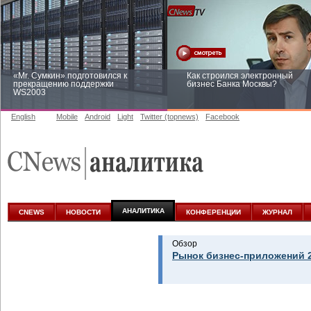
«Mr. Сумкин» подготовился к
Как строился электронный
прекращению поддержки
бизнес Банка Москвы?
WS2003
English
Mobile
Android
Light
Twitter (topnews)
Facebook
Заоблачная оптимизация: как
Рейтинг CNewsInfrastructure 20
Faberlic изменил подход к
приглашаем участвовать
аналитике
АНАЛИТИКА
CNEWS
НОВОСТИ
КОНФЕРЕНЦИИ
ЖУРНАЛ
Обзор
Рынок бизнес-приложений 