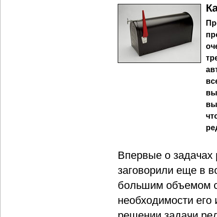
К
Пр
пр
оч
тр
ав
вс
вы
вы
чт
ре
Впервые о задачах
заговорили еще в в
большим объемом с
необходимости его и
решении задачи ре