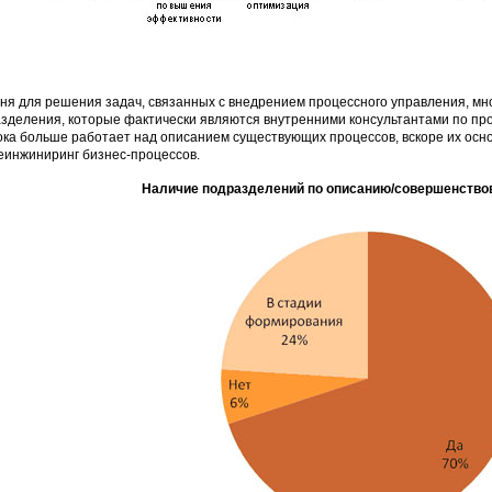
ня для решения задач, связанных с внедрением процессного управления, м
зделения, которые фактически являются внутренними консультантами по про
ока больше работает над описанием существующих процессов, вскоре их осн
еинжиниринг бизнес-процессов.
Наличие подразделений по описанию/совершенство