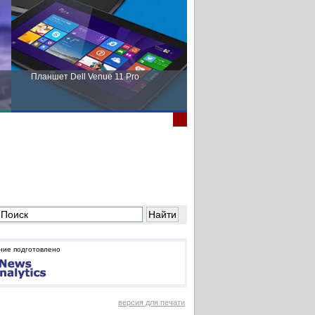
Планшет Dell Venue 11 Pro
Пора выбирать Fujitsu!
ние подготовлено
версия для печати