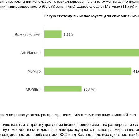
инство компаний используют специализированные инструменты для описани
ий лидирующее место (65,5%) занял Aris). Далее следуют MS Visio (41,7%) и M
Какую систему вы используете для описания биз
днем по рынку уровень распространения Aris в среде крупных компаний соста
точно важный вопрос в управлении бизнес-процессами – их ранжирование д
твует множество методик, позволяющих осуществить такое ранжирование: эк
ссов, диагностика проблематики, BSC и т.д. Как показало исследование, наи