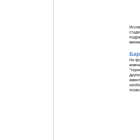
Иссле
стади
подра
миним
Бар
Но фо
компа
"теря
други
имеет
необх
позво