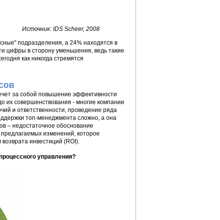
Источник: IDS Scheer, 2008
сные" подразделения, а 24% находятся в
ти цифры в сторону уменьшения, ведь такие
годня как никогда стремятся
сов
ечет за собой повышение эффективности
до их совершенствования - многие компании
очий и ответственности, проведение ряда
оддержки топ-менеджмента сложно, а она
ов – недостаточное обоснование
е предлагаемых изменений, которое
 возврата инвестиций (ROI).
процессного управления?