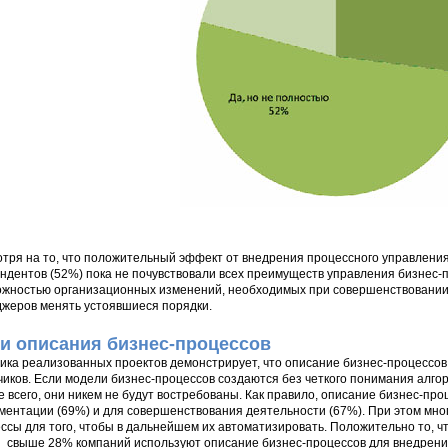
тря на то, что положительный эффект от внедрения процессного управлени
ндентов (52%) пока не почувствовали всех преимуществ управления бизнес-п
ожностью организационных изменений, необходимых при совершенствовании 
жеров менять устоявшиеся порядки.
и описания бизнес-процессов
ика реализованных проектов демонстрирует, что описание бизнес-процессов
чиков. Если модели бизнес-процессов создаются без четкого понимания алго
е всего, они никем не будут востребованы. Как правило, описание бизнес-пр
ментации (69%) и для совершенствования деятельности (67%). При этом мно
ссы для того, чтобы в дальнейшем их автоматизировать. Положительно то, ч
 свыше 28% компаний используют описание бизнес-процессов для внедрения