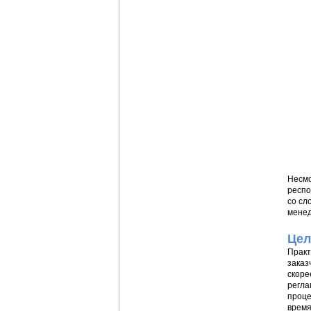
Несмо
респо
со сл
менед
Цел
Практ
заказ
скоре
регла
проце
время