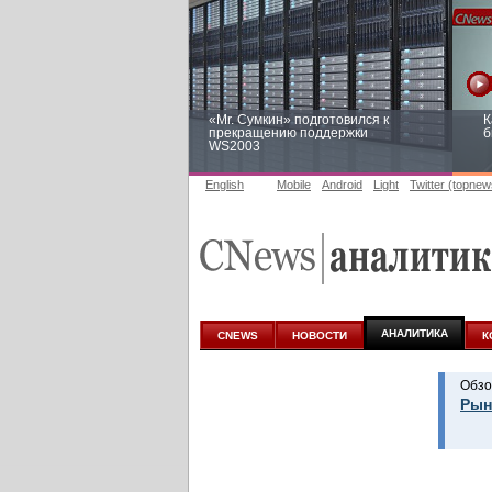
«Mr. Сумкин» подготовился к
К
прекращению поддержки
б
WS2003
English
Mobile
Android
Light
Twitter (topnew
Заоблачная оптимизация: как
Р
Faberlic изменил подход к
п
аналитике
АНАЛИТИКА
CNEWS
НОВОСТИ
К
Обзо
Рын