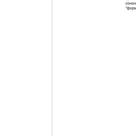
означ
"форм