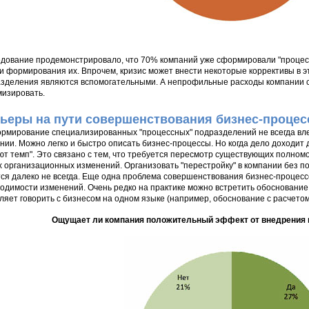
дование продемонстрировало, что 70% компаний уже сформировали "процес
и формирования их. Впрочем, кризис может внести некоторые коррективы в э
зделения являются вспомогательными. А непрофильные расходы компании се
изировать.
ьеры на пути совершенствования бизнес-процес
рмирование специализированных "процессных" подразделений не всегда вл
нии. Можно легко и быстро описать бизнес-процессы. Но когда дело доходит 
ют темп". Это связано с тем, что требуется пересмотр существующих полном
х организационных изменений. Организовать "перестройку" в компании без п
ся далеко не всегда. Еще одна проблема совершенствования бизнес-процесс
одимости изменений. Очень редко на практике можно встретить обосновани
ляет говорить с бизнесом на одном языке (например, обоснование с расчетом
Ощущает ли компания положительный эффект от внедрения 