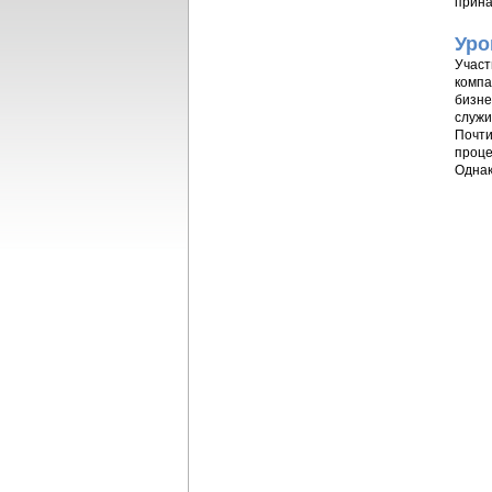
прина
Уро
Участ
компа
бизне
служи
Почти
проце
Однак