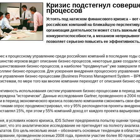
Кризис подстегнул соверш
процессов
Устоять под натиском финансового кризиса – вот
российских компаний на ближайшую перспективу.
организация деятельности может стать важным 
конкурентоспособности, а механизм непрерывно
позволяет серьезно повысить ее эффективность.
ес к процессному управлению среди российских компаний в последние годы 
инство игроков ведет описание бизнес-процессов, некоторые даже создали
шенствования бизнес-процессов, а наиболее "продвинутые" уже завершили 
оллинг бизнес-процессов. Для ускорения внедрения процессного управлени
м управления бизнес-процессами (Business Process Management System – BPM
истемам, по мере того как многие компании переходят от описания бизнес-п
тивность использования систем управления бизнес-процессами в период эко
ерждена "исторически". Данные исследования Gartner, проведенного в 2004 г
м в период экономического кризиса позволило компаниям сэкономить свои ф
тиками опрос продемонстрировал, что у 95% респондентов проекты внедрен
оставлял 15%, при этом у 55% компаний доход от каждого проекта варьировалс
ня, в условиях нового кризиса, IDS Scheer предприняла попытку оценки трен
ают, что это аналитическое исследование не претендует на полноту анализа
ьтатов. Его цель несколько иная – обозначить основные тенденции в области
довании, проведенном осенью 2008 года, приняли участие более 80 предста