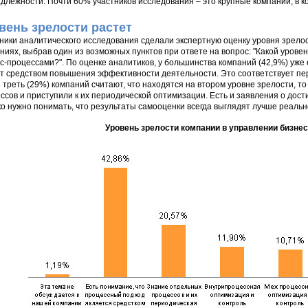
длежности. Почти 60% участников исследования – это крупные компании, в к
вень зрелости растет
ники аналитического исследования сделали экспертную оценку уровня зрелос
ниях, выбрав один из возможных пунктов при ответе на вопрос: "Какой урове
с-процессами?". По оценке аналитиков, у большинства компаний (42,9%) уже 
т средством повышения эффективности деятельности. Это соответствует пер
 треть (29%) компаний считают, что находятся на втором уровне зрелости, т
ссов и приступили к их периодической оптимизации. Есть и заявления о дост
о нужно понимать, что результаты самооценки всегда выглядят лучше реальн
Уровень зрелости компании в управлении бизне