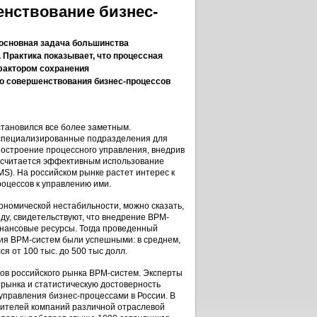
енствование бизнес-
 основная задача большинства
 Практика показывает, что процессная
фактором сохранения
го совершенствования бизнес-процессов
становился все более заметным.
 специализированные подразделения для
построение процессного управления, внедрив
я считается эффективным использование
S). На российском рынке растет интерес к
роцессов к управлению ими.
номической нестабильности, можно сказать,
оду, свидетельствуют, что внедрение BPM-
инансовые ресурсы. Тогда проведенный
ия BPM-систем были успешными: в среднем,
я от 100 тыс. до 500 тыс долл.
дов российского рынка BPM-систем. Эксперты
 рынка и статистическую достоверность
 управления бизнес-процессами в России. В
вителей компаний различной отраслевой