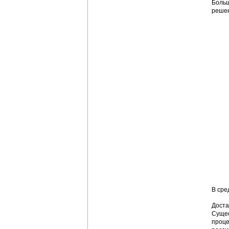
Больш
решен
В сре
Доста
Сущес
проце