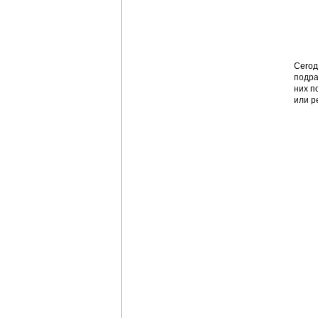
Сегод
подра
них п
или р