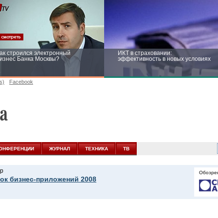
ак строился электронный
ИКТ в страховании:
изнес Банка Москвы?
эффективность в новых условиях
s)
Facebook
ейтинг CNewsInfrastructure 2015:
Информационная безопасность
риглашаем участвовать
бизнеса и госструктур: развитие в
новых условиях
ОНФЕРЕНЦИИ
ЖУРНАЛ
ТЕХНИКА
ТВ
р
Обозре
ок бизнес-приложений 2008