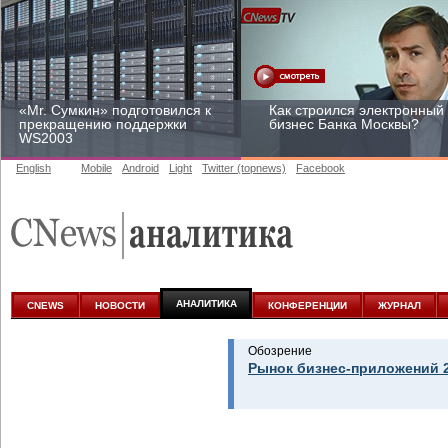
«Mr. Сумкин» подготовился к
Как строился электронный
прекращению поддержки
бизнес Банка Москвы?
WS2003
English
Mobile
Android
Light
Twitter (topnews)
Facebook
Заоблачная оптимизация:
Рейтинг CNewsInfrastructur
как Faberlic изменил подход
2015: приглашаем
к аналитике
участвовать
АНАЛИТИКА
CNEWS
НОВОСТИ
КОНФЕРЕНЦИИ
ЖУРНАЛ
Обозрение
Рынок бизнес-приложений 