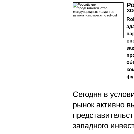
Р
хо
Ro
ад
па
вн
за
пр
об
ко
фу
Сегодня в услов
рынок активно в
представительст
западного инвес