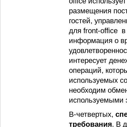
office используе
размещения пост
гостей, управлен
для front-office
информация о в
удовлетворенност
интересует дене
операций, котор
используемых сот
необходим обме
используемыми э
В-четвертых,
сп
требования
. В 