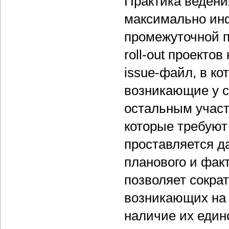
Практика ведения
максимально ин
промежуточной п
roll-out проекто
issue-файл, в к
возникающие у с
остальным участ
которые требуют
проставляется да
планового и фак
позволяет сокра
возникающих на 
наличие их едино