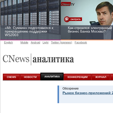
«Mr. Сумкин» подготовился к
Как строился электронный
прекращению поддержки
бизнес Банка Москвы?
WS2003
English
Mobile
Android
Light
Twitter (topnews)
Facebook
Заоблачная оптимизация:
Рейтинг CNewsInfrastructur
как Faberlic изменил подход
2015: приглашаем
к аналитике
участвовать
АНАЛИТИКА
CNEWS
НОВОСТИ
КОНФЕРЕНЦИИ
ЖУРНАЛ
Обозрение
Рынок бизнес-приложений 