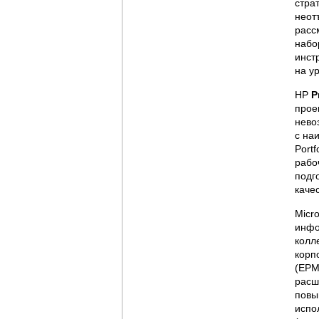
стра
неот
расс
набо
инст
на у
HP
P
прое
нево
с на
Port
рабо
подг
каче
Micr
инфо
колл
корп
(EPM
расш
повы
испо