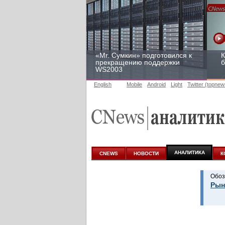
«Mr. Сумкин» подготовился к
К
прекращению поддержки
б
WS2003
English
Mobile
Android
Light
Twitter (topnew
Заоблачная оптимизация:
Р
как Faberlic изменил подход
2
к аналитике
у
АНАЛИТИКА
CNEWS
НОВОСТИ
К
Обоз
Рын