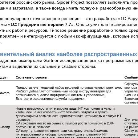
ритетов российского рынка. Spider Project позволяет выполнять про
шими затратами, а также всегда иметь полную и разнообразную и
ое популярное отечественное решение — это разработка «1С-Рару
емы «
1С:Предприятие версии 7.7
». Оно служит для планирования
ктных работ и ресурсов. Типовое решение разработано только ср
приятие» и интегрируется с любыми конфигурациями, которые исп
.
внительный анализ наиболее распространенных
еденные экспертами Gartner исследования рынка программных про
ктами выделили их сильные и слабые стороны.
дукт
Сильные стороны
Слабые
Сфокуси
Предоставляет мощный набор решений по управлению проектами;
корпора
ProSight добавляет оптимальный набор инструментария для
управле
mavera
автономного анализа портфелей и системы управления;
Сильно 
Быстрая и эффективная служба поддержки.
Высокая
организ
Новые возможности интегрируют виды ИТ компонент в услуги,
чтобы лучше ассигновать и отслеживать затраты и давать
депозитариям возможность просматривать стоимость и статус ИТ
сервисов;
Длитель
CA сохранил место на рынке с темпом роста примерно в 20%
отчетно
larity
против HP и Plainview;
на рынке
CA видит управление проектами как краеугольный камень
Clarity 
интегрированного набора приложений для управления ИТ
среднего