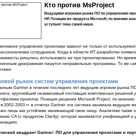
Кто против MsProject
Ведущими игроками рынка ПО по управлению прое
НР. Позиции же продукта Microsoft, по мнению ана
уступают пока своей ниши.
ктивное управление проектами зависит не только от используемог
ессионализма сотрудников. Когда в области ИТ-разработки появил
раммисты ринулись использовать ее при проектировании. Но время
роенным диаграммам пишутся неправильные программы. То же сам
ктами.
овой рынок систем управления проектами
анным Gartner в течение последних лет ведущим игроком рынка П
avera, крупнейший независимый поставщик комплексных решений 
ртфелями проектов. Позиция решения Microsoft Project, по мнению 
 в 2002-2003 гг. в отчетах Gartner эта система занимала ведущие м
чен лишь как устойчиво занимающий свою нишу. Аналитики также от
анию CA (с продуктом Clarity), которая занимается унификацией 
низациях.
ческий квадрант Gartner: ПО для управления проектами и по