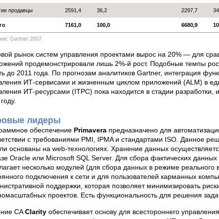
гие продавцы
2591,4
36,2
2297,7
34
го
7161,0
100,0
6680,9
10
ик: Gartner 2007
вой рынок систем управления проектами вырос на 20% — для срав
ожений продемонстрировали лишь 2%-й рост. Подобные темпы рос
ть до 2011 года. По прогнозам аналитиков Gartner, интеграция фун
вления ИТ-сервисами и жизненным циклом приложений (ALM) в ед
вления ИТ-ресурсами (ITPC) пока находится в стадии разработки, 
году.
овые лидеры
раммное обеспечение
Primavera
предназначено для автоматизаци
ветствии с требованиями PMI, IPMA и стандартами ISO. Данное ре
ли основаны на web-технологиях. Хранение данных осуществляет
азе Oracle или Microsoft SQL Server. Для сбора фактических данны
лагает несколько модулей (для сбора данных в режиме реального 
оянного подключения к сети и для пользователей карманных компь
нистративной поддержки, которая позволяет минимизировать риск
номасштабных проектов. Есть функциональность для решения зада
ние CA
Clarity
обеспечивает основу для всестороннего управления