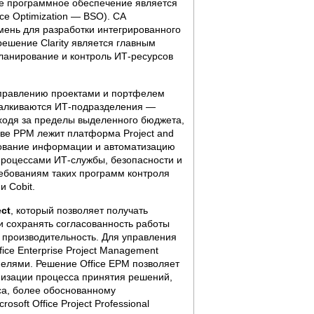
ое программное обеспечение является
e Optimization — BSO). CA
мень для разработки интегрированного
ешение Clarity является главным
ланирование и контроль ИТ-ресурсов
правлению проектами и портфелем
талкиваются ИТ-подразделения —
ыходя за пределы выделенного бюджета,
ве PPM лежит платформа Project and
зование информации и автоматизацию
процессами ИТ-службы, безопасности и
требованиям таких программ контроля
и Cobit.
ect
, который позволяет получать
 сохранять согласованность работы
т производительность. Для управления
ice Enterprise Project Management
елями. Решение Office EPM позволяет
мизации процесса принятия решений,
са, более обоснованному
oft Office Project Professional