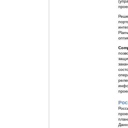
(упр
проек
Реш
порт
инте
Plan
опти
Comp
позв
защи
зака
сост
опер
реле
инфо
прое
Рос
Росс
прое
план
Данн