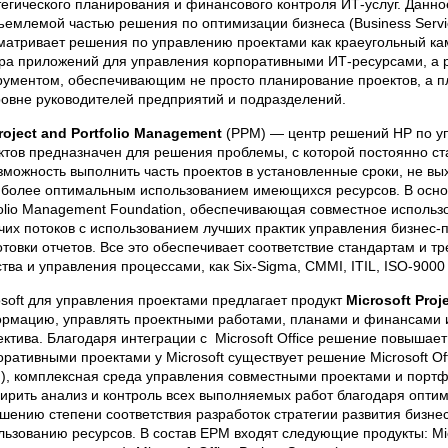
тегического планирования и финансового контроля ИТ-услуг. Данн
ъемлемой частью решения по оптимизации бизнеса (Business Servic
матривает решения по управлению проектами как краеугольный ка
ра приложений для управления корпоративными ИТ-ресурсами, а р
рументом, обеспечивающим не просто планирование проектов, а п
ровне руководителей предприятий и подразделений.
roject and Portfolio Management
(PPM) — центр решений HP по у
ктов предназначен для решения проблемы, с которой постоянно с
зможность выполнить часть проектов в установленные сроки, не в
иболее оптимальным использованием имеющихся ресурсов. В осно
folio Management Foundation, обеспечивающая совместное исполь
чих потоков с использованием лучших практик управления бизнес-
отовки отчетов. Все это обеспечивает соответствие стандартам и 
ства и управления процессами, как Six-Sigma, CMMI, IТIL, ISO-9000 
osoft для управления проектами предлагает продукт
Microsoft Proj
рмацию, управлять проектными работами, планами и финансами и
ектива. Благодаря интеграции с Microsoft Office решение повышае
оративными проектами у Microsoft существует решение Microsoft Off
), комплексная среда управления совместными проектами и портф
ирить анализ и контроль всех выполняемых работ благодаря опти
шению степени соответствия разработок стратегии развития бизне
льзованию ресурсов. В состав EPM входят следующие продукты: Micros