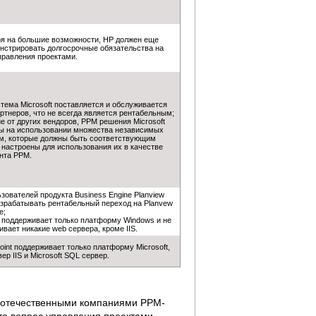
я на большие возможности, HP должен еще
нстрировать долгосрочные обязательства на
правления проектами.
тема Microsoft поставляется и обслуживается
ртнеров, что не всегда является рентабельным;
е от других вендоров, PPM решения Microsoft
ы на использовании множества независимых
м, которые должны быть соответствующим
 настроены для использования их в качестве
нта PPM.
зователей продукта Business Engine Planview
азрабатывать рентабельный переход на Planvew
e;
w поддерживает только платформу Windows и не
вает никакие web сервера, кроме IIS.
int поддерживает только платформу Microsoft,
ер IIS и Microsoft SQL сервер.
я отечественными компаниями PPM-