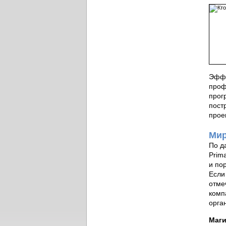
Эффе
проф
прог
пост
прое
Мир
По д
Prim
и по
Если
отме
комп
орга
Маги