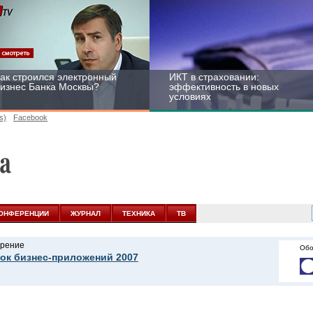
ак строился электронный
ИКТ в страховании:
изнес Банка Москвы?
эффективность в новых
условиях
s)
Facebook
ейтинг CNewsInfrastructure
Информационная
015: приглашаем
безопасность бизнеса и
частвовать
госструктур: развитие в
ОНФЕРЕНЦИИ
ЖУРНАЛ
ТЕХНИКА
ТВ
новых условиях
рение
Обо
ок бизнес-приложений 2007