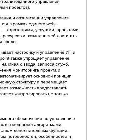
централизованного управления
лями проектов).
вания и оптимизации управления
няя в рамках единого web-
— стратегиями, услугами, проектами,
, ресурсов и возможностей достигать
я среды.
ивает настройку и управление ИТ и
point также упрощает управление
 начиная с ввода запроса служб,
жения мониторинга проекта и
автоматизирует основной принцип
ионную структуру и перемещает
 дает возможность предоставлять
оляет контролировать не только
аммного обеспечения по управлению
ичается мощными алгоритмами
еством дополнительных функций.
том потребностей, особенностей и