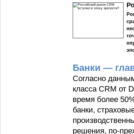
Ро
Ро
ср
не
то
оп
эп
Банки — гла
Согласно данным
класса CRM от DS
время более 50
банки, страховы
производственн
решения, по-пре