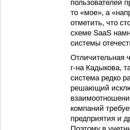
пользователей п
то «мое», а «нап
отметить, что с
схеме SaaS намн
системы отечест
Отличительная ч
г-на Кадыкова, т
система редко р
решающий исклю
взаимоотношения
компаний требуе
предприятия и 
Поэтому в учетн