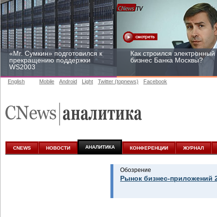
«Mr. Сумкин» подготовился к
Как строился электронный
прекращению поддержки
бизнес Банка Москвы?
WS2003
English
Mobile
Android
Light
Twitter (topnews)
Facebook
Заоблачная оптимизация:
Рейтинг CNewsInfrastructur
как Faberlic изменил подход
2015: приглашаем
к аналитике
участвовать
АНАЛИТИКА
CNEWS
НОВОСТИ
КОНФЕРЕНЦИИ
ЖУРНАЛ
Обозрение
Рынок бизнес-приложений 