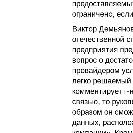
предоставляемых
ограничено, есл
Виктор Демьянов
отечественной с
предприятия пре
вопрос о достат
провайдером услу
легко решаемый 
комментирует г-
связью, то руков
образом он смо
данных, располо
компании». Кроме