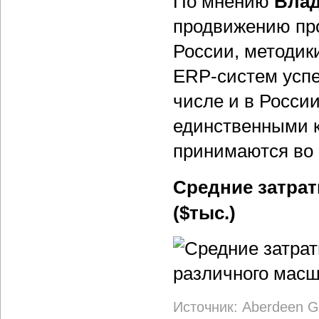
По мнению
Влад
продвижению про
России, методик
ERP-систем успе
числе и в Росси
единственными к
принимаются во 
Средние затрат
($тыс.)
Источник: Aberdeen G