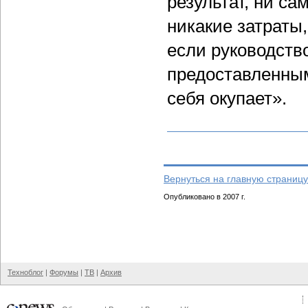
результат, ни са
никакие затраты,
если руководств
предоставленным
себя окупает».
Вернуться на главную страницу
Опубликовано в 2007 г.
Техноблог
|
Форумы
|
ТВ
|
Архив