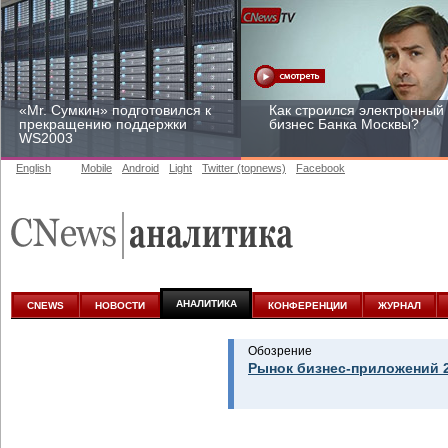
«Mr. Сумкин» подготовился к
Как строился электронный
прекращению поддержки
бизнес Банка Москвы?
WS2003
English
Mobile
Android
Light
Twitter (topnews)
Facebook
Заоблачная оптимизация:
Рейтинг CNewsInfrastructur
как Faberlic изменил подход
2015: приглашаем
к аналитике
участвовать
АНАЛИТИКА
CNEWS
НОВОСТИ
КОНФЕРЕНЦИИ
ЖУРНАЛ
Обозрение
Рынок бизнес-приложений 