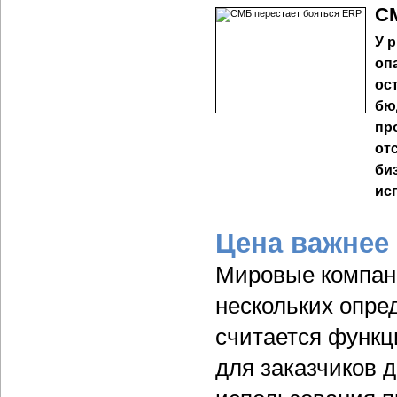
СМ
У 
оп
ос
бю
пр
от
би
ис
Цена важнее
Мировые компан
нескольких опре
считается функц
для заказчиков 