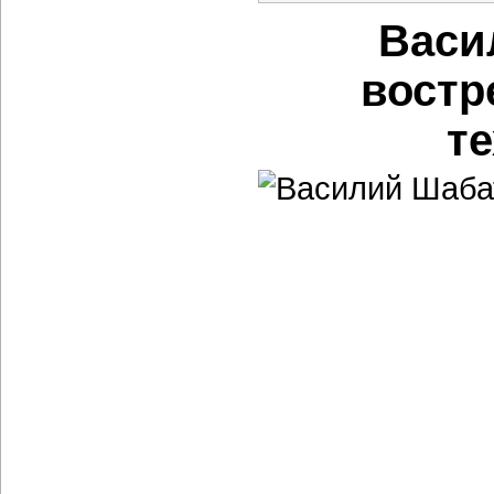
Васи
востр
те