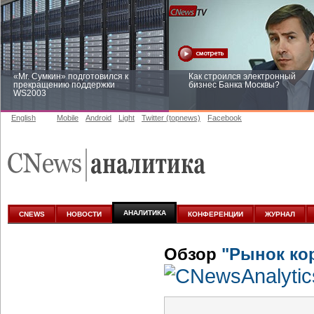
«Mr. Сумкин» подготовился к
Как строился электронный
прекращению поддержки
бизнес Банка Москвы?
WS2003
English
Mobile
Android
Light
Twitter (topnews)
Facebook
Заоблачная оптимизация: как
Рейтинг CNewsInfrastructure 20
Faberlic изменил подход к
приглашаем участвовать
аналитике
АНАЛИТИКА
CNEWS
НОВОСТИ
КОНФЕРЕНЦИИ
ЖУРНАЛ
Обзор
"Рынок ко