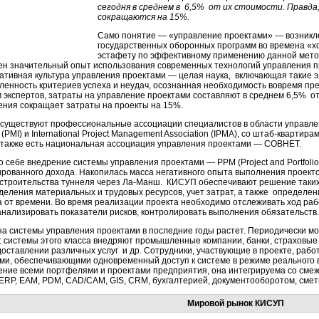
сегодня в среднем в 6,5% от их стоимости. Правд
сокращаются на 15%.
Само понятие — «управление проектами» — возникло
государственных оборонных программ во времена «х
эстафету по эффективному применению данной метод
ен значительный опыт использования современных технологий управления п
ативная культура управления проектами — целая наука, включающая такие эле
ленность критериев успеха и неудач, осознанная необходимость вовремя пре
 экспертов, затраты на управление проектами составляют в среднем 6,5% от
ения сокращает затраты на проекты на 15%.
 существуют профессиональные ассоциации специалистов в области управле
te (PMI) и International Project Management Association (IPMA), со штаб-кварт
 также есть национальная ассоциация управления проектами — СОВНЕТ.
о себе внедрение системы управления проектами — PPM (Project and Portfol
ированного дохода. Накопилась масса негативного опыта выполнения проект
 строительства туннеля через Ла-Манш. КИСУП обеспечивают решение таких 
деления материальных и трудовых ресурсов, учет затрат, а также определе
а от времени. Во время реализации проекта необходимо отслеживать ход раб
 анализировать показатели рисков, контролировать выполнения обязательств.
на системы управления проектами в последние годы растет. Периодически м
 системы этого класса внедряют промышленные компании, банки, страховые
доставлении различных услуг и др. Сотрудники, участвующие в проекте, ра
ми, обеспечивающими одновременный доступ к системе в режиме реального
ение всеми портфелями и проектами предприятия, она интегрируема со с
 ERP, EAM, PDM, CAD/CAM, GIS, CRM, бухгалтерией, документооборотом, смет
Мировой рынок КИСУП