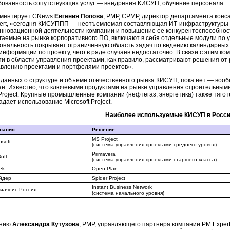
бованность сопутствующих услуг — внедрения КИСУП, обучение персонала.
мментирует CNews
Евгения Попова
, PMP, CPMP, директор департамента конс
ert, «сегодня КИСУППП — неотъемлемая составляющая ИТ-инфраструктуры 
инновационной деятельности компании и повышение ее конкурентоспособнос
гаемые на рынке корпоративного ПО, включают в себя отдельные модули по 
ональность покрывает ограниченную область задач по ведению календарных
информации по проекту, чего в ряде случаев недостаточно. В связи с этим к
ти в области управления проектами, как правило, рассматривают решения о
авлению проектами и портфелями проектов».
 данных о структуре и объеме отечественного рынка КИСУП, пока нет — вообщ
ан. Известно, что ключевыми продуктами на рынке управления строительными
Project. Крупные промышленные компании (нефтегаз, энергетика) также тягот
дает использование Microsoft Project.
Наиболее используемые КИСУП в Росс
пания
Решение
MS Project
osoft
(система управления проектами среднего уровня)
Primavera
oft
(система управления проектами старшего класса)
ek
Open Plan
йдер
Spider Project
Instant Business Network
иачеиc Россия
(система начального уровня)
ению
Александра Кутузова
, PMP, управляющего партнера компании PM Expert