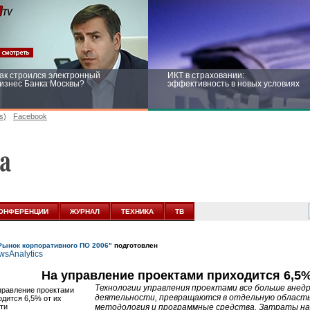
ак строился электронный
ИКТ в страховании:
изнес Банка Москвы?
эффективность в новых условиях
s)
Facebook
ейтинг CNewsInfrastructure 2015:
Информационная безопасность
риглашаем участвовать
бизнеса и госструктур: развитие в
новых условиях
ОНФЕРЕНЦИИ
ЖУРНАЛ
ТЕХНИКА
ТВ
Рынок корпоративного ПО 2006"
подготовлен
На управление проектами приходится 6,5%
Технологии управления проектами все больше внед
деятельности, превращаются в отдельную область
методология и программные средства. Затраты на