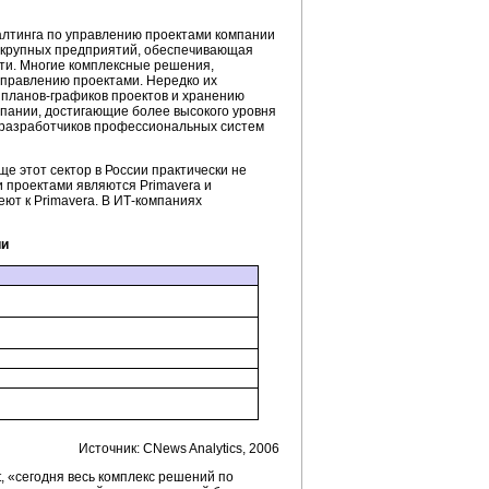
алтинга по управлению проектами компании
крупных предприятий, обеспечивающая
ти. Многие комплексные решения,
управлению проектами. Нередко их
 планов-графиков проектов и хранению
омпании, достигающие более высокого уровня
т разработчиков профессиональных систем
е этот сектор в России практически не
 проектами являются Primavera и
еют к Primavera. В ИТ-компаниях
ии
Источник: CNews Analytics, 2006
, «сегодня весь комплекс решений по