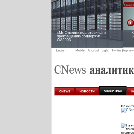
«Mr. Сумкин» подготовился к
К
прекращению поддержки
б
WS2003
English
Mobile
Android
Light
Twitter (topnew
Заоблачная оптимизация: как
Р
Faberlic изменил подход к
п
аналитике
АНАЛИТИКА
CNEWS
НОВОСТИ
К
Обзор
"