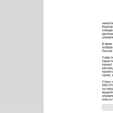
накопл
Корпор
опреде
данным
управл
В мире
Institu
России
Само п
гарант
проект
распре
проект
сроки,
Спрос 
КИСУП:
на пре
модуля
управл
класса