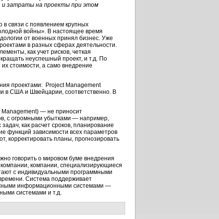
а, и затраты на проекты при этом
 в связи с появлением крупных
олодной войны». В настоящее время
ологии от военных принял бизнес. Уже
роектами в разных сферах деятельности.
менты, как учет рисков, четкая
кращать неуспешный проект, и т.д. По
 их стоимости, а само внедрение
ния проектами: Project Management
ирами в США и Швейцарии, соответственно. В
io Management) — не приносит
ов, с огромными убытками — например,
задач, как расчет сроков, планирование
ние функций зависимости всех параметров
от, корректировать планы, прогнозировать
ожно говорить о мировом буме внедрения
 компании, компании, специализирующиеся
ботают с индивидуальными программными
 времени. Система поддерживает
межными информационными системами —
ными системами и т.д.