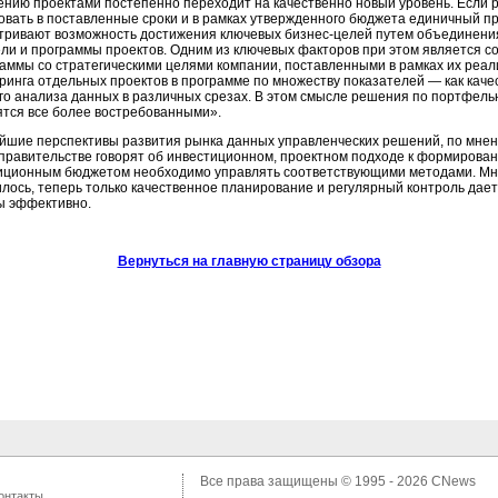
ению проектами постепенно переходит на качественно новый уровень. Если
овать в поставленные сроки и в рамках утвержденного бюджета единичный пр
тривают возможность достижения ключевых бизнес-целей путем объединени
ли и программы проектов. Одним из ключевых факторов при этом является с
раммы со стратегическими целями компании, поставленными в рамках их реал
ринга отдельных проектов в программе по множеству показателей — как каче
го анализа данных в различных срезах. В этом смысле решения по портфель
ятся все более востребованными».
йшие перспективы развития рынка данных управленческих решений, по мнен
 правительстве говорят об инвестиционном, проектном подходе к формирова
иционным бюджетом необходимо управлять соответствующими методами. Мно
илось, теперь только качественное планирование и регулярный контроль дае
ы эффективно.
Вернуться на главную страницу обзора
Все права защищены © 1995 - 2026
CNews
онтакты