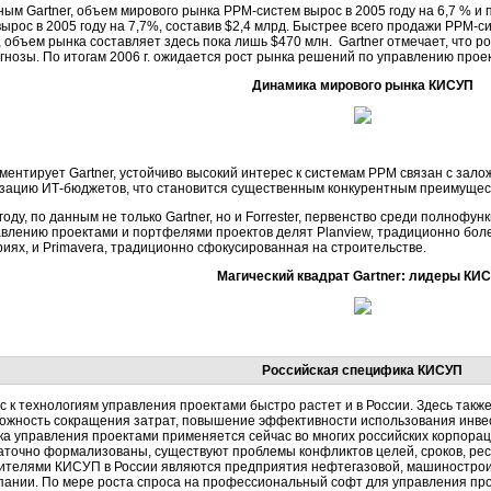
ным Gartner, объем мирового рынка PPM-систем вырос в 2005 году на 6,7 % и
ырос в 2005 году на 7,7%, составив $2,4 млрд. Быстрее всего продажи PPM-с
 объем рынка составляет здесь пока лишь $470 млн. Gartner отмечает, что р
огнозы. По итогам 2006 г. ожидается рост рынка решений по управлению прое
Динамика мирового рынка КИСУП
ментирует Gartner, устойчиво высокий интерес к системам PPM связан с зал
зацию ИТ-бюджетов, что становится существенным конкурентным преимущест
году, по данным не только Gartner, но и Forrester, первенство среди полно
авлению проектами и портфелями проектов делят Planview, традиционно бол
риях, и Primavera, традиционно сфокусированная на строительстве.
Магический квадрат Gartner: лидеры КИ
Российская специфика КИСУП
с к технологиям управления проектами быстро растет и в России. Здесь так
ожность сокращения затрат, повышение эффективности использования инве
ка управления проектами применяется сейчас во многих российских корпорац
аточно формализованы, существуют проблемы конфликтов целей, сроков, рес
ителями КИСУП в России являются предприятия нефтегазовой, машиностроит
пании. По мере роста спроса на профессиональный софт для управления про