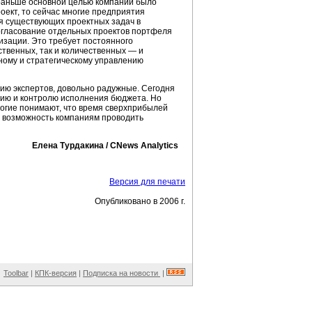
 раньше основной целью компаний было
оект, то сейчас многие предприятия
я существующих проектных задач в
огласование отдельных проектов портфеля
изации. Это требует постоянного
ственных, так и количественных — и
ному и стратегическому управлению
ию экспертов, довольно радужные. Сегодня
нию и контролю исполнения бюджета. Но
гие понимают, что время сверхприбылей
т возможность компаниям проводить
Елена Турдакина / CNews Analytics
Версия для печати
Опубликовано в 2006 г.
Toolbar
|
КПК-версия
|
Подписка на новости
|