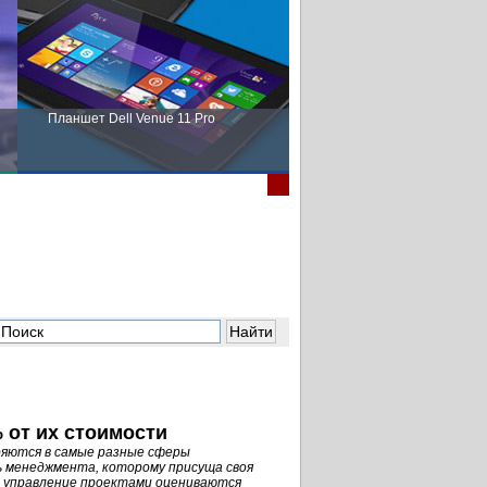
Планшет Dell Venue 11 Pro
Пора выбирать Fujitsu!
 от их стоимости
ряются в самые разные сферы
 менеджмента, которому присуща своя
 управление проектами оцениваются