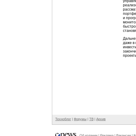
управл
реализ
рассма
портфе
и прог
монито
быстро
станов
Дальне
даже в
инвест
законч
проект
Техноблог
|
Форумы
|
ТВ
|
Архив
Об издании
|
Реклама
|
Вакансии
|
К