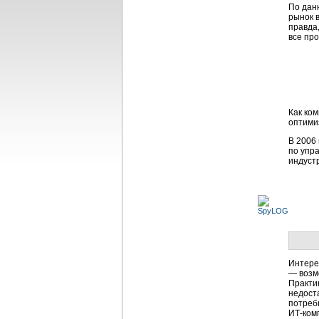
По дан
рынок в
правда,
все пр
Как ком
оптими
В 2006 
по упр
индуст
Интере
— возм
Практи
недост
потреб
ИТ-ком