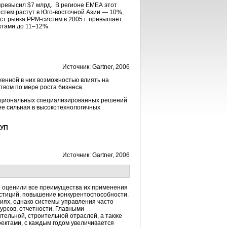
 превысил $7 млрд. В регионе ЕМЕА этот
истем растут в Юго-восточной Азии — 10%,
ост рынка PPM-систем в 2005 г. превышает
ктами до 11–12%.
Источник: Gartner, 2006
оженной в них возможностью влиять на
вом по мере роста бизнеса.
функциональных специализированных решений
ее сильная в высокотехнологичных
СУП
Источник: Gartner, 2006
же оценили все преимущества их применения
стиций, повышение конкурентоспособности.
иях, однако системы управления часто
урсов, отчетности. Главными
ельной, строительной отраслей, а также
ектами, с каждым годом увеличивается