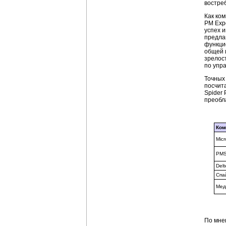
востре
Как ко
PM Exp
успех 
предла
функци
общей 
зрелос
по упр
Точных
посчит
Spider 
преобла
Ком
Micr
PMS
Delt
Спа
Мед
По мн