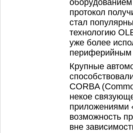
оборудованием 
протокол получ
стал популярны
технологию OLE
уже более испо
периферийным 
Крупные автом
способствовал
CORBA (Common 
некое связующ
приложениями 
возможность п
вне зависимост