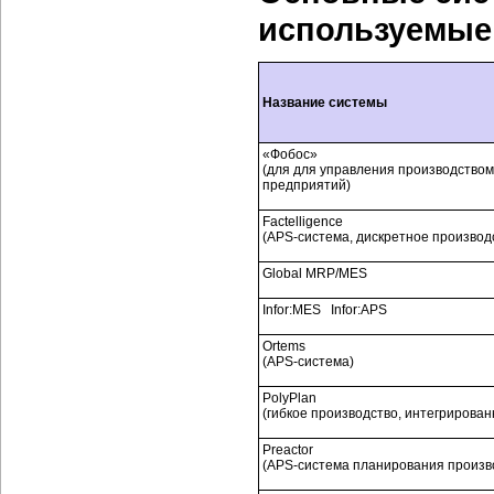
используемые
Название системы
«Фобос»
(для для управления производством
предприятий)
Factelligence
(APS-система, дискретное производ
Global MRP/MES
Infor:MES Infor:APS
Ortems
(APS-система)
PolyPlan
(гибкое производство, интегрирован
Preactor
(APS-система планирования произв