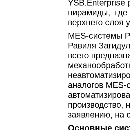
YSB.Enterprise
пирамиды, где 
верхнего слоя 
MES-системы Po
Равиля Загидул
всего предназн
механообработк
неавтоматизиро
аналогов MES-
автоматизирова
производство, н
заявлению, на 
Основные сис