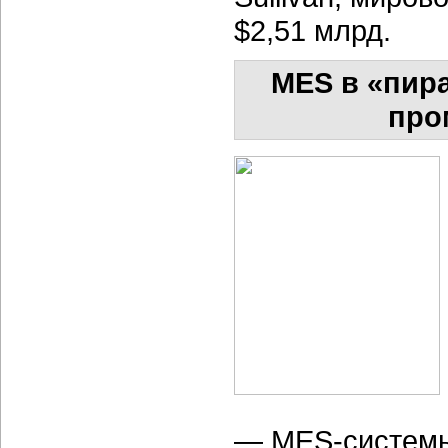
$2,51 млрд.
MES в «пир
про
— MES-системы