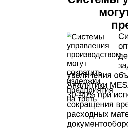
могу
пр
Си
оп
де
за
увеличения объ
Аналитики MES
30-40% при исп
сокращения вр
расходных мате
документооборо