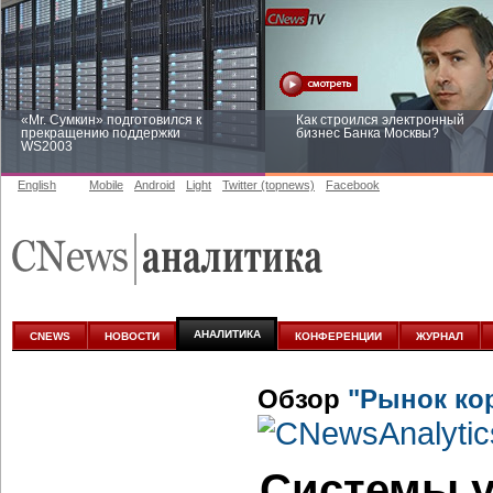
«Mr. Сумкин» подготовился к
Как строился электронный
прекращению поддержки
бизнес Банка Москвы?
WS2003
English
Mobile
Android
Light
Twitter (topnews)
Facebook
Заоблачная оптимизация: как
Рейтинг CNewsInfrastructure 20
Faberlic изменил подход к
приглашаем участвовать
аналитике
АНАЛИТИКА
CNEWS
НОВОСТИ
КОНФЕРЕНЦИИ
ЖУРНАЛ
Обзор
"Рынок ко
Системы у