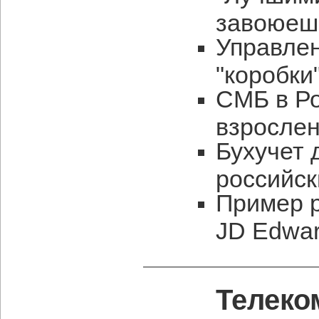
завоюеш
Управлен
"коробки
СМБ в Ро
взросле
Бухучет 
российск
Пример р
JD Edwar
Телеко