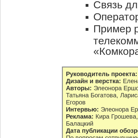
Связь дл
Оператор
Пример 
телеком
«Комкор
Руководитель проекта:
Дизайн и верстка:
Елена
Авторы:
Элеонора Ершо
Татьяна Богатова, Лари
Егоров
Интервью:
Элеонора Ер
Реклама:
Кира Грошева,
Балацкий
Дата публикации обозр
По вопросам сотрудниче