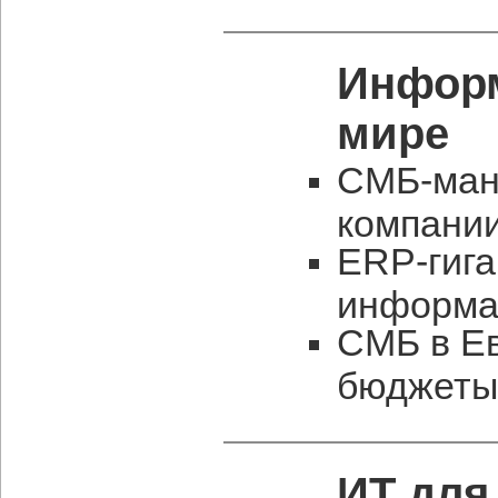
Информ
мире
СМБ-мани
компани
ERP-гига
информа
СМБ в Е
бюджеты
ИТ для