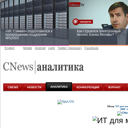
«Mr. Сумкин» подготовился к
Как строился электронный
прекращению поддержки
бизнес Банка Москвы?
WS2003
English
Mobile
Android
Light
Twitter (topnews)
Facebook
Заоблачная оптимизация: как
Рейтинг CNewsInfrastructure 20
Faberlic изменил подход к
приглашаем участвовать
аналитике
АНАЛИТИКА
CNEWS
НОВОСТИ
КОНФЕРЕНЦИИ
ЖУРНАЛ
Обзор
"ИТ для мал
2006" 