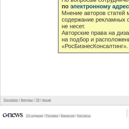
по
электронному адрес
Мнение авторов статей м
содержание рекламных о
не несет.
Авторские права на диз
на подбор и расположен
«РосБизнесКонсалтинг».
Техноблог
|
Форумы
|
ТВ
|
Архив
Об издании
|
Реклама
|
Вакансии
|
Контакты