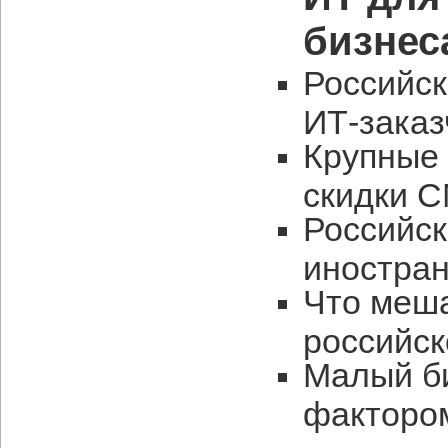
бизнес
Российс
ИТ-заказ
Крупные 
скидки 
Российс
иностра
Что меш
российс
Малый би
факторо