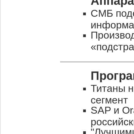
Аппара
СМБ под
информа
Произво
«подстр
Програ
Титаны н
сегмент
SAP и Or
российс
"Лучшим