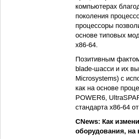
компьютерах благод
поколения процессо
процессоры позвол
основе типовых мо
х86-64.
Позитивным фактом
blade-шасси и их в
Microsystems) с ис
как на основе проц
POWER6, UltraSPARC
стандарта х86-64 от
CNews: Как измен
оборудования, на 