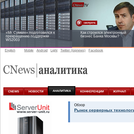
«Mr. Сумкин» подготовился к
Как строился электронный
прекращению поддержки
бизнес Банка Москвы?
WS2003
English
Mobile
Android
Light
Twitter (topnews)
Facebook
Заоблачная оптимизация: как
Рейтинг CNewsInfrastructure 20
Faberlic изменил подход к
приглашаем участвовать
аналитике
АНАЛИТИКА
CNEWS
НОВОСТИ
КОНФЕРЕНЦИИ
ЖУРНАЛ
Обзор
Рынок серверных технолог