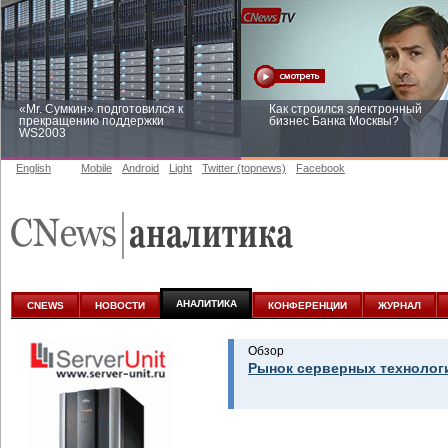
«Mr. Сумкин» подготовился к
Как строился электронный
прекращению поддержки
бизнес Банка Москвы?
WS2003
English
Mobile
Android
Light
Twitter (topnews)
Facebook
Заоблачная оптимизация: как
Рейтинг CNewsInfrastructure 20
Faberlic изменил подход к
приглашаем участвовать
аналитике
АНАЛИТИКА
CNEWS
НОВОСТИ
КОНФЕРЕНЦИИ
ЖУРНАЛ
Обзор
Рынок серверных технолог