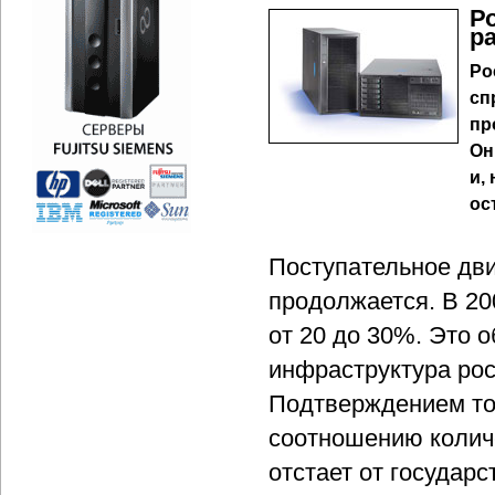
Р
р
Ро
сп
пр
Он
и,
ос
Поступательное дви
продолжается. В 20
от 20 до 30%. Это 
инфраструктура рос
Подтверждением том
соотношению колич
отстает от государс