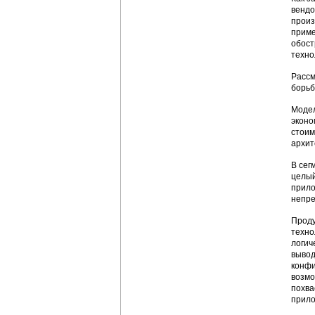
вендо
произ
приме
обост
техно
Рассм
борьб
Модел
эконо
стоим
архит
В сег
целый
прило
непре
Проду
техно
логич
вывод
конфи
возмо
похва
прило