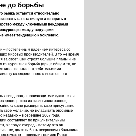
не до борьбы
го рынка остаются относительно
изовать как статичную и говорить о
дерство между ключевыми вендорами
 конкуренция между ведущими
же имеет тенденцию к усилению.
ми – постепенным падением интереса со
ущих мировых производителей. В то же время
я за свое". Они строят большие планы и не
я конкурентная борьба (при, в общем-то, не
техники с новыми потребительскими
клиенту своевременного качественного
ных вендоров, а производители сдают свои
ерверного рынка из числа иностранцев,
крайне сложно расширять свое присутствие.
ть свое желание, но вкладывать огромные
о недавно – в середине 2007 года.
кции составляет по приблизительным
, в первую очередь, потому, что он
онечно же, должны быть несравнимо большими,
т невозможно, – приводит пример
Ренат