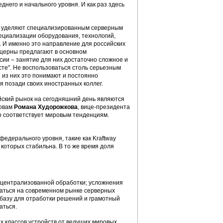
днего и начального уровня. И как раз здесь
ли уделяют специализированным серверным
ециализации оборудования, технологий,
. И именно это направление для российских
нцерны предлагают в основном
сии – занятие для них достаточно сложное и
сте". Не воспользоваться столь серьезным
 из них это понимают и постоянно
я позади своих иностранных коллег.
йский рынок на сегодняшний день являются
ловам
Романа Худорожкова
, вице-президента
о соответствует мировым тенденциям.
дерального уровня, такие как Kraftway
я которых стабильна. В то же время доля
х централизованной обработки; усложнения
аться на современном рынке серверных
базу для отработки решений и грамотный
аться.
х классов устройств от ведущих мировых