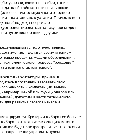
безусловно, влияет на выбор, так и в
зводителей работает в очень широком
(или ее значительную часть) от одного
твии – на этапе эксплуатации. Причем клиент
утного" подхода к сервисно-
дует ориентироваться на такую же модель
сле и путем кооперации с другими
определяющими успех отечественных
 достижения, – делится своим мнением
это новые продукты: модели оборудования,
л технологического процесса "рождения"
 становится стартом нового".
еров х86-архитектуры, причем, в
одитель в состоянии завоевать свою
е особенности и компетенции. Иными
в, например, ценой или функционалом или
нцией, допустим, в части технического
и для развития своего бизнеса и
унифицируются. Критерии выбора все больше
 выбора – от технических специалистов к
активнее будет распространяться технология
еленаправленно управлять пулом