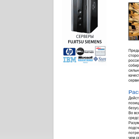
Преды
сторо
росси
собир
сильн
качес
серви
Рас
Дейст
позиц
безус
Во вс
средс
Разум
подсч
потре
чем с