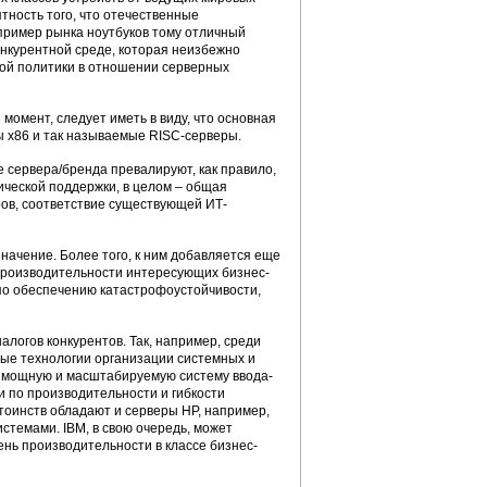
тность того, что отечественные
 пример рынка ноутбуков тому отличный
онкурентной среде, которая неизбежно
ной политики в отношении серверных
момент, следует иметь в виду, что основная
ы х86 и так называемые RISC-серверы.
 сервера/бренда превалируют, как правило,
ической поддержки, в целом – общая
ров, соответствие существующей ИТ-
ачение. Более того, к ним добавляется еще
 производительности интересующих бизнес-
по обеспечению катастрофоустойчивости,
логов конкурентов. Так, например, среди
вые технологии организации системных и
s, мощную и масштабируемую систему ввода-
и по производительности и гибкости
тоинств обладают и серверы HP, например,
темами. IBM, в свою очередь, может
нь производительности в классе бизнес-