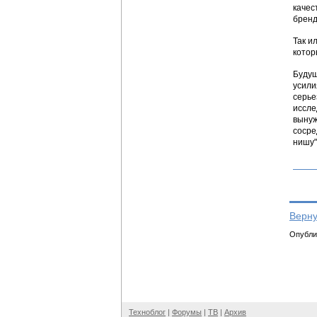
качес
бренд
Так и
котор
Будущ
усили
серье
иссле
вынуж
сосре
нишу"
Верну
Опублик
Техноблог
|
Форумы
|
ТВ
|
Архив