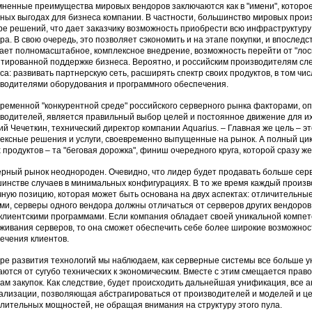
ненные преимущества мировых вендоров заключаются как в "имени", которое, 
ных выгодах для бизнеса компании. В частности, большинство мировых прои
ре решений, что дает заказчику возможность приобрести всю инфраструктуру 
ра. В свою очередь, это позволяет сэкономить и на этапе покупки, и впоследс
ает полномасштабное, комплексное внедрение, возможность перейти от "лоск
тированной поддержке бизнеса. Вероятно, и российским производителям сле
са: развивать партнерскую сеть, расширять спектр своих продуктов, в том чи
водителями оборудования и программного обеспечения.
временной "конкурентной среде" российского серверного рынка факторами, 
водителей, является правильный выбор целей и постоянное движение для их
ий Чечеткин, технический директор компании Aquarius. – Главная же цель – 
ексные решения и услуги, своевременно выпущенные на рынок. А полный цик
 продуктов – та "беговая дорожка", финиш очередного круга, которой сразу же
рный рынок неоднороден. Очевидно, что лидер будет продавать больше серв
инстве случаев в минимальных конфигурациях. В то же время каждый произв
ную позицию, которая может быть основана на двух аспектах: отличительны
ми, серверы одного вендора должны отличаться от серверов других вендоро
клиентскими программами. Если компания обладает своей уникальной компете
живания серверов, то она сможет обеспечить себе более широкие возможност
ечения клиентов.
ре развития технологий мы наблюдаем, как серверные системы все больше 
ются от сугубо технических к экономическим. Вместе с этим смещается право
ам закупок. Как следствие, будет происходить дальнейшая унификация, все 
ализации, позволяющая абстрагироваться от производителей и моделей и ц
лительных мощностей, не обращая внимания на структуру этого пула.