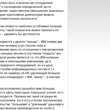
олжно быть и количество сотрудников,
я" о поглощении определенной части
е время, существенном уменьшении локальных
и даже агрессивная демпинговая модель
 положительные результаты".
рном сегменте наиболее устойчивые позиции,
рты, такой показатель можно признать по-
 – удержать бы достигнутое.
дается у другого "гранда" – IBM (номер два
и человек) и не стесняя себя в
змеримо мало по отношению к тем вложениям,
 концерн вполне в состоянии "покрыть" все
оли рынка является то, что IBM излишне
ними и небольшими компаниями, да и
ерверного оборудования, но и к цене,
астройки информационных систем и т.п.
тати, не скажешь об HP, уделяющей большое
но конкурирует с IBM, "внизу" – в секторе
де расположились разработчики больших
есть здесь некоторые локальные успехи, но о
иходится. Причина же такой ситуации во
ехнологиям. Хотя есть и более прозаическое
опытом, "большими" и "длинными" деньгами и
течественные производители не особо и