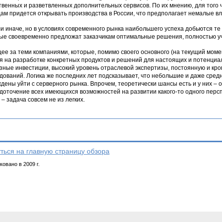
твенных и разветвленных дополнительных сервисов. По их мнению, для тог
ам придется открывать производства в России, что предполагает немалые вло
ли иначе, но в условиях современного рынка наибольшего успеха добьются т
ые своевременно предложат заказчикам оптимальные решения, полностью 
ее за теми компаниями, которые, помимо своего основного (на текущий моме
я на разработке конкретных продуктов и решений для настоящих и потенциа
зные инвестиции, высокий уровень отраслевой экспертизы, постоянную и кро
дований. Логика же последних лет подсказывает, что небольшие и даже сред
дены уйти с серверного рынка. Впрочем, теоретически шансы есть и у них – 
доточение всех имеющихся возможностей на развитии какого-то одного персп
 – задача совсем не из легких.
ться на главную страницу обзора
овано в 2009 г.