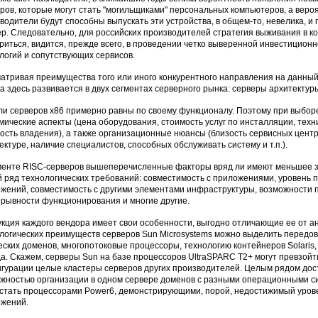
ров, которые могут стать "могильщиками" персональных компьютеров, а вероя
водители будут способны выпускать эти устройства, в общем-то, невелика, и
р. Следовательно, для российских производителей стратегия выживания в к
риться, видится, прежде всего, в проведении четко выверенной инвестицион
логий и сопутствующих сервисов.
атривая преимущества того или иного конкурентного направления на данный 
а здесь развивается в двух сегментах серверного рынка: серверы архитектур
и серверов х86 примерно равны по своему функционалу. Поэтому при выборе
мические аспекты (цена оборудования, стоимость услуг по инсталляции, техн
ость владения), а также организационные нюансы (близость сервисных цент
ектуре, наличие специалистов, способных обслуживать систему и т.п.).
менте RISC-серверов вышеперечисленные факторы вряд ли имеют меньшее зн
 ряд технологических требований: совместимость с приложениями, уровень
жений, совместимость с другими элементами инфраструктуры, возможности 
рывности функционирования и многие другие.
кция каждого вендора имеет свои особенности, выгодно отличающие ее от ана
логических преимуществ серверов Sun Microsystems можно выделить передо
еских доменов, многопотоковые процессоры, технологию контейнеров Solari
а. Скажем, серверы Sun на базе процессоров UltraSPARC T2+ могут превзойт
гурации целые кластеры серверов других производителей. Целым рядом дос
жностью организации в одном сервере доменов с разными операционными сис
стать процессорами Power6, демонстрирующими, порой, недостижимый урове
жений.