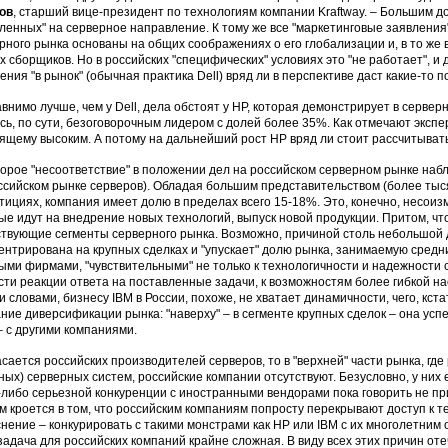
ов
, старший вице-президент по технологиям компании Kraftway. – Большим д
ленных" на серверное направление. К тому же все "маркетинговые заявлени
рного рынка основаны на общих соображениях о его глобализации и, в то ж
х сборщиков. Но в российских "специфических" условиях это "не работает", 
ения "в рынок" (обычная практика Dell) вряд ли в перспективе даст какие-то
внимо лучше, чем у Dell, дела обстоят у НР, которая демонстрирует в серве
сь, по сути, безоговорочным лидером с долей более 35%. Как отмечают экспе
ящему высоким. А потому на дальнейший рост НР вряд ли стоит рассчитывать
орое "несоответствие" в положении дел на российском серверном рынке наблю
ссийском рынке серверов). Обладая большим представительством (более тысяч
тициях, компания имеет долю в пределах всего 15-18%. Это, конечно, несои
ые идут на внедрение новых технологий, выпуск новой продукции. Притом, что
твующие сегменты серверного рынка. Возможно, причиной столь небольшой д
ентрирована на крупных сделках и "упускает" долю рынка, занимаемую сред
ыми фирмами, "чувствительными" не только к технологичности и надежности с
сти реакции ответа на поставленные задачи, к возможностям более гибкой н
 словами, бизнесу IBM в России, похоже, не хватает динамичности, чего, кс
ние диверсификации рынка: "наверху" – в сегменте крупных сделок – она успеш
 с другими компаниями.
асается российских производителей серверов, то в "верхней" части рынка, г
ных) серверных систем, российские компании отсутствуют. Безусловно, у них 
-либо серьезной конкуренции с иностранными вендорами пока говорить не пр
м кроется в том, что российским компаниям попросту перекрывают доступ к т
нение – конкурировать с такими монстрами как НР или IBM с их многолетним 
– задача для российских компаний крайне сложная. В виду всех этих причин о