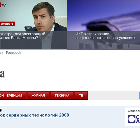
ак строился электронный
ИКТ в страховании:
изнес Банка Москвы?
эффективность в новых условиях
s)
Facebook
ейтинг CNewsInfrastructure 2015:
Информационная безопасность
риглашаем участвовать
бизнеса и госструктур: развитие в
новых условиях
ОНФЕРЕНЦИИ
ЖУРНАЛ
ТЕХНИКА
ТВ
р
Обозре
ок серверных технологий 2008