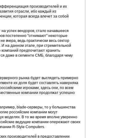
 дифференциация производителей и их
азвития отрасли, ибо каждый из
енции, которая всегда влечет за собой
 на успех вендоров, стало начавшееся
еров постепенно "отнимают" некоторые
е вчера, ведь практически весь сектор
 И на данном этапе, при стремительной
ше компаний предпочитают хранить
ся даже в сегменте СМБ, благодаря чему
 серверного рынка будет выглядеть примерно
егменте их доля будет составлять наверняка
ссийскими игроками, здесь они, по всем
течественные компании продолжат успешно
апример, blade-серверы, то у большинства
огие российские компании могут
ух моделях. В то же время вполне уверенно
оссийские ведущие компании опережают своих
пании R-Style Computers.
ких производителей в предоставлении