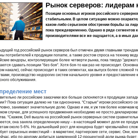
Рынок серверов: лидерам 
Позиции основных игроков российского серверно
стабильными. В целом ситуацию можно охарактер
каком-либо серьезном обострении борьбы за ли
пока преждевременно. Однако в ряде сегментов
производителями все же ощущается, а в иных да
дущий год российский рынок серверов был отмечен двумя главными тренда
ны потребителей к продукции noname, а также ростом спроса на технику вед
йские вендоры, контролирующие более четверти рынка, пока твердо "держатс
аются сдавать позиции "без боя". Хотя боя-то как раз не происходит. Основна
ом накале), сейчас происходит в таких сегментах, как выпуск более сложной 
твами, производство недорогих систем начального уровня и предоставление 
сного обслуживания.
пределение мест
вительно ли российские заказчики все больше склоняются к продукции запад
ии? Пока ситуация далеко не так однозначна. "Старые" игроки российского с
ловно, занимают значительную долю. Однако и им, и уж тем более новичкам 
яком случае, для успешного продвижения необходимо не просто декларирова
тва. "Скажем, Dell вышла на российский рынок серверных систем сравнительн
еется, она заняла определенную нишу – в настоящий момент доля ее проду
етам около 5-6%. Но дальнейший рост для концерна будет чрезвычайно сложен
бует серьезных инвестиций – в маркетинг, партнерские сети, сервис. Они, к
ейчас, ибо по-другому добиться заявленной 12-процентной доли рынка буде