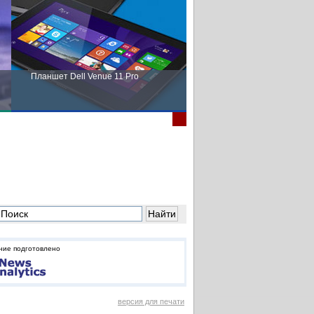
Планшет Dell Venue 11 Pro
Пора выбирать Fujitsu!
ние подготовлено
версия для печати