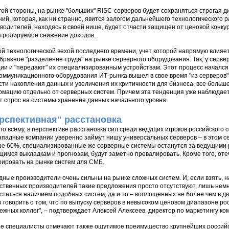
гой стороны, на рынке "больших" RISC-серверов будет сохраняться строгая
ий, которая, как ни странно, явится залогом дальнейшего технологического р
водителей, находясь в своей нише, будет отчасти защищен от ценовой конкур
тролируемое снижение доходов.
й технологической вехой последнего времени, учет которой напрямую влияет
бразное "разделение труда" на рынке серверного оборудования. Так, у серв
ии и "передают" их специализированным устройствам. Этот процесс начался н
оммуникационного оборудования ИТ-рынка вышел в свое время "из серверов".
сти накопления данных и увеличения их критичности для бизнеса, все боль
мацию отдельно от серверных систем. Причем эта тенденция уже наблюдает
т спрос на системы хранения данных начального уровня.
рспективная" расстановка
по всему, в перспективе расстановка сил среди ведущих игроков российского
западные компании уверенно займут нишу универсальных серверов – в этом с
е 60%, специализированные же серверные системы останутся за ведущими ро
имся выкладкам и прогнозам, будут заметно превалировать. Кроме того, о
рировать на рынке систем для СМБ.
дные производители очень сильны на рынке сложных систем. И, если взять, н
ственных производителей такие предложения просто отсутствуют, лишь немн
статься наличием подобных систем, да и то – воплощенных не более чем в дв
 говорить о том, что по выпуску серверов в невысоком ценовом диапазоне р
ежных коллег", – подтверждает Алексей Алексеев, директор по маркетингу ком
е специалисты отмечают также ощутимое преимущество крупнейших российс