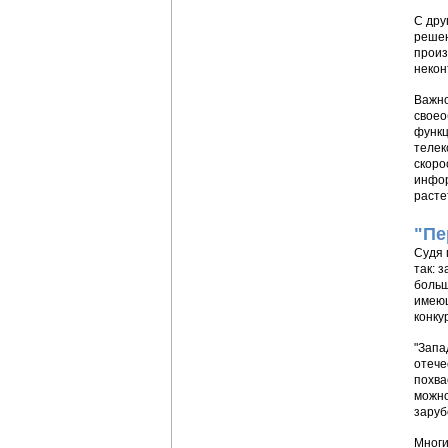
С дру
решен
произ
некон
Важно
своео
функц
телек
скоро
инфор
расте
"Пе
Судя 
так: 
больш
имеющ
конку
"Запа
отече
похва
можно
заруб
Многи