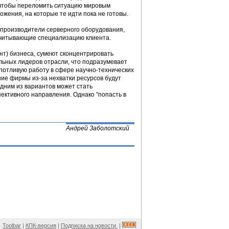
о чтобы переломить ситуацию мировым
жения, на которые те идти пока не готовы.
е производители серверного оборудования,
учитывающие специализацию клиента.
нт) бизнеса, сумеют сконцентрировать
льных лидеров отрасли, что подразумевает
потливую работу в сфере научно-технических
ние фирмы из-за нехватки ресурсов будут
одним из вариантов может стать
ективного направления. Однако "попасть в
Андрей Заболотский
Toolbar
|
КПК-версия
|
Подписка на новости
|