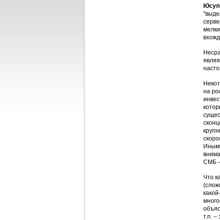
Юсуп
"выде
серве
мелки
вхожд
Несра
являя
насто
Некот
на ро
инвес
котор
сущес
сконц
крупн
скоро
Иными
внима
СМБ –
Что к
(слож
какой
много
объяс
т.п. 