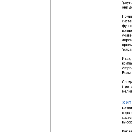
"рвут
они д
Помим
систе
функц
вендо
униве
дорог
преим
"нара
Итак,
компа
Ampho
Возмо
Среди
(трет
мелки
Хит
Разви
серве
систе
высок
Как з