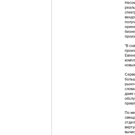
Несом
реаль
спект
вендо
получ
ориен
бизне
произ
"В со
произ
Евген
компл
новых
Серве
больш
рыноч
слова
даже 
обслу
привл
По ме
смеща
отдел
вирту
вычис