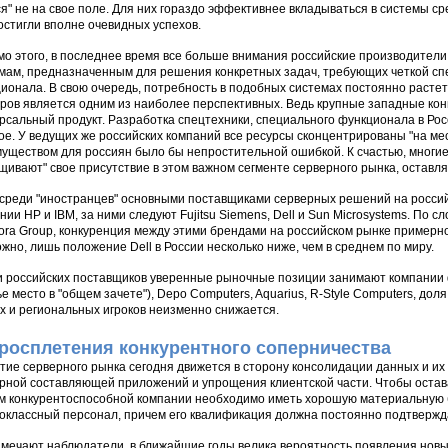
ся" не на свое поле. Для них гораздо эффективнее вкладываться в системы сре
остигли вполне очевидных успехов.
о этого, в последнее время все больше внимания российские производите
мам, предназначенным для решения конкретных задач, требующих четкой сп
ионала. В свою очередь, потребность в подобных системах постоянно растет
ров является одним из наиболее перспективных. Ведь крупные западные ко
рсальный продукт. Разработка спецтехники, специального функционала в Рос
ое. У ведущих же российских компаний все ресурсы сконцентрированы "на ме
уществом для россиян было бы непростительной ошибкой. К счастью, многие
щивают" свое присутствие в этом важном сегменте серверного рынка, оставля
 среди "иностранцев" основными поставщиками серверных решений на росси
нии HP и IBM, за ними следуют Fujitsu Siemens, Dell и Sun Microsystems. По с
ra Group, конкуренция между этими брендами на российском рынке примерн
жно, лишь положение Dell в России несколько ниже, чем в среднем по миру.
 российских поставщиков уверенные рыночные позиции занимают компании фе
ье место в "общем зачете"), Depo Computers, Aquarius, R-Style Computers, дол
х и региональных игроков неизменно снижается.
росплетения конкурентного соперничества
тие серверного рынка сегодня движется в сторону консолидации данных и и
рной составляющей приложений и упрощения клиентской части. Чтобы остав
м конкурентоспособной компании необходимо иметь хорошую материальную 
оклассный персонал, причем его квалификация должна постоянно подтвержд
амечают наблюдатели, в ближайшие годы велика вероятность появления новы