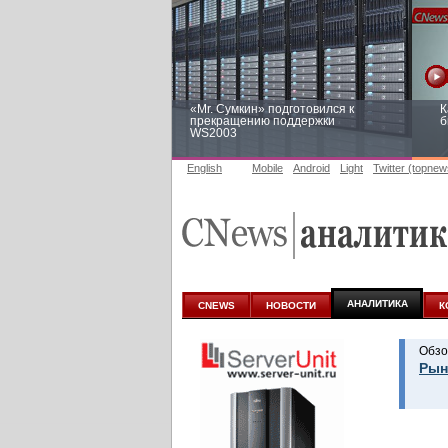
«Mr. Сумкин» подготовился к
К
прекращению поддержки
б
WS2003
English
Mobile
Android
Light
Twitter (topnew
Заоблачная оптимизация: как
Р
Faberlic изменил подход к
п
аналитике
АНАЛИТИКА
CNEWS
НОВОСТИ
К
Обзо
Рын