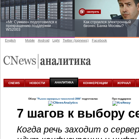
«Mr. Сумкин» подготовился к
Как строился электронный
прекращению поддержки
бизнес Банка Москвы?
WS2003
English
Mobile
Android
Light
Twitter (topnews)
Facebook
Заоблачная оптимизация: как
Рейтинг CNewsInfrastructure 20
Faberlic изменил подход к
приглашаем участвовать
аналитике
АНАЛИТИКА
CNEWS
НОВОСТИ
КОНФЕРЕНЦИИ
ЖУРНАЛ
Обзор
"Рынок серверных технологий 2006"
подготовлен
При поддержке
7 шагов к выбору с
Когда речь заходит о серве