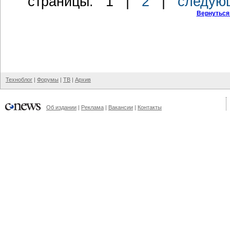
cтраницы:
1
|
2
|
следую
Вернуться
Техноблог
|
Форумы
|
ТВ
|
Архив
Об издании
|
Реклама
|
Вакансии
|
Контакты