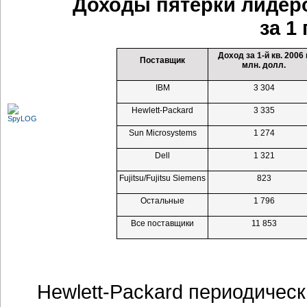
Доходы пятерки лидер
за 1
Доход за
1-й кв.
2006 г
Поставщик
млн. долл.
IBM
3 304
Hewlett-Packard
3 335
Sun Microsystems
1 274
Dell
1 321
Fujitsu/Fujitsu Siemens
823
Остальные
1 796
Все поставщики
11 853
Hewlett-Packard
периодически