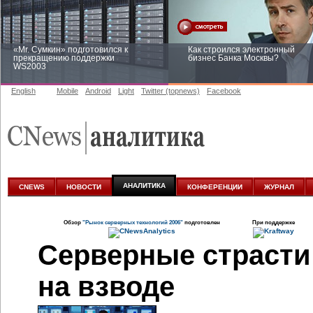
«Mr. Сумкин» подготовился к
Как строился электронный
прекращению поддержки
бизнес Банка Москвы?
WS2003
English
Mobile
Android
Light
Twitter (topnews)
Facebook
Заоблачная оптимизация: как
Рейтинг CNewsInfrastructure 20
Faberlic изменил подход к
приглашаем участвовать
аналитике
АНАЛИТИКА
CNEWS
НОВОСТИ
КОНФЕРЕНЦИИ
ЖУРНАЛ
Обзор
"Рынок серверных технологий 2006"
подготовлен
При поддержке
Серверные страст
на взводе