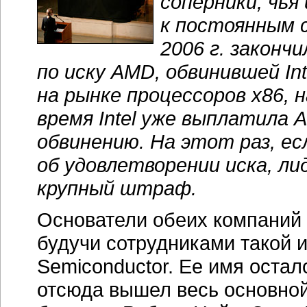
отсюда вышел весь основно
бизнеса. Роберт Нойс, Энди
движущей силой Fairchild Se
то есть заведовали всеми ра
знаковой фигуры как Джерри
и маркетингом. Впоследствии
направлении и достиг самых
именно его умелому руковод
моменту столь оглушительны
о своих бывших коллегах: "
фантастическим продавцом, 
лучший в сфере маркетинга
активная фигура, двигатель 