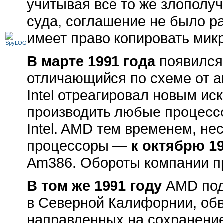
направленных на сохранени
арбитраж вновь вынес решен
10 млн. долл., плюс возмож
любых патентов Intel, котор
386-совместимых
процессор
Несмотря на то, что в суде
удачно, руководство приним
от дальнейших судебных бат
собственной позиции. Компан
с неопределенностью положе
анонсирование Am486 задерж
создание полностью независи