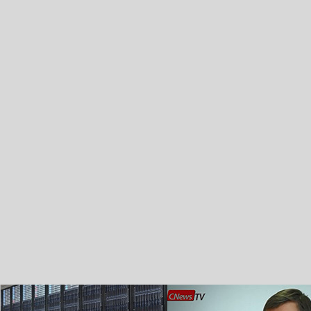
«Mr. Сумкин» подготовился к
Как строился электронный
прекращению поддержки
бизнес Банка Москвы?
WS2003
English
Mobile
Android
Light
Twitter (topnews)
Facebook
Заоблачная оптимизация: как
Рейтинг CNewsInfrastructure 20
Faberlic изменил подход к
приглашаем участвовать
аналитике
АНАЛИТИКА
CNEWS
НОВОСТИ
КОНФЕРЕНЦИИ
ЖУРНАЛ
Обзор
"Рынок серверных технологий 2006"
подготовлен
При поддержке
Как заработать на I