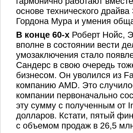
с объемом продаж в 26,5 мл
Таким образом, в соответст
топ-менеджмента
определил
на долгие годы. Intel занима
и созданием новых технолог
решения у других фирм, до
характеристик, тестировала
решений от AMD заключалось
тестировались по жестким в
высокую надежность. Так о
Забегая вперед, можно сказа
назвать отстающей в технол
компании удавалось реализо