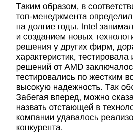
конкурента.
В
1979-м
году
компания подп
о
кросс-лицензировании
и на
8080A. Появление этих проц
развитию компании.
В конце
продемонстрировала удвоен
с 1979 г.
Начало "вел
В том же 1981г. AMD и Intel
о
кросс-лицензировании,
а в
соглашение об обмене техн
на семействе чипов iAPX86