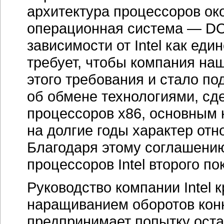
предпринимает попытку ост
технологии третьего поколен
согласно соглашению от 1982 
категорическим отказом.
В 1
в арбитражный суд для урегу
По мнению боссов компании, 
которая является ничем ины
процессорный рынок.
Суд признает право AMD на 
началась судебная тяжба ср
апелляций, верховный суд К
подтвердил правоту AMD, по