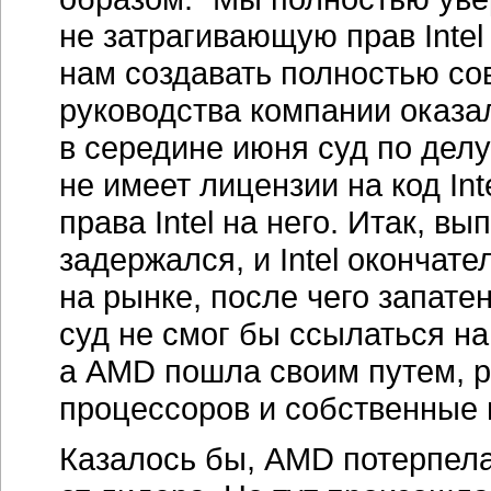
Казалось бы, AMD потерпела
от лидера. Но тут произошл
очередной суд принял реше
на использование микрокода
гибкость маркетинга не раз
сложных ситуациях — руково
поставок Am486 с микрокодом
Intel в ответ подает очеред
Am486. И очередной апелляц
AMD не имеет права на микро
запрет, очевидно, не повлия
1994 года верховный суд Ка
право AMD на использование