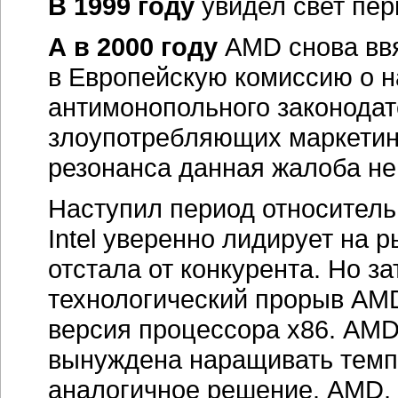
аналогичное решение. AMD,
удивлять — она представляе
для серверов и семейство A
Стремительная атака — вот 
Архитектура процессоров K8
в 2008 году, на
пресс-конфе
("убийца"). Очевидно, что р
"убийцу" конкурирующих реше
В конце 2005 года
АMD под
в окружной суд США в Делав
говорится, что Intel незако
процессоров х86, удерживая