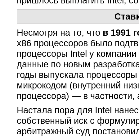
арбитражный суд постановил
учитывая все то же злополу
суда, соглашение не было р
имеет право копировать мик
В марте 1991 года
появился 
отличающийся по схеме от а
Intel отреагировал новым ис
производить любые процесс
Intel. AMD тем временем, не
процессоры —
к октябрю 1
Am386. Обороты компании п
В том же 1991 году
AMD под
в Северной Калифорнии, обви