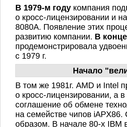
образом. В начале
80-х
IBM в
архитектура процессоров око
операционная система — DOS
зависимости от Intel как еди
требует, чтобы компания на
этого требования и стало по
об обмене технологиями, с
процессоров х86, основным к
на долгие годы характер от
Благодаря этому соглашению
процессоров Intel второго по
Руководство компании Intel
наращиванием оборотов кон