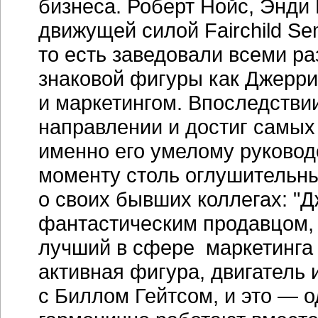
с Биллом Гейтсом, и это — о
гармонично работают вместе.
основе технического драйва
Гордона Мура и умения обща
В конце
60-х
Роберт Нойс, Э
вполне в состоянии вести де
умозаключения стало появле
Сандерс в свою очередь тож
бизнесом. Он уволился из Fai
компанию AMD. Это случилос
компании первоначально сос
эту сумму с полученным от 
долларов. Кстати, пятый фи