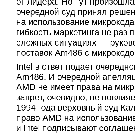
и Intel подписывают соглаш
на производство и продажу 
микрокод Intel 287, 386, и 
все оставшиеся юридические 
по которому получала возмо
в разработке процессоров х8
Би
В 1997 году
начинается выпу
предназначенных для процес
Тогда же поступил в продаж
о планах по созданию K5. С
на новый уровень. AMD уже 