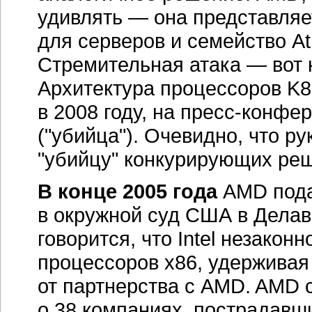
от партнерства с AMD. AMD 
о 38 компаниях, пострадавши
включаются как крупные пр
компьютеров, так и неболь
систем, дистрибьюторы, комп
в частности, о таких известны
NEC, Hitachi и многие други
соглашениях с Intel, резуль
компанией AMD значительног
Дело, как и ожидалось,
полу
США. Федеральный суд обяза
данному иску в других стран
силу 27 декабря 2006 г. по