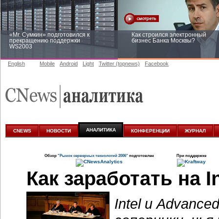
Intel и Advance
соперники, чь
к постоянным 
2006 г. закон
по иску AMD, обвинившей In
на рынке процессоров х86, 
время Intel уже выплатила 
обвинению. На этот раз, е
об удовлетворении иска, л
крупный штраф.
Основатели обеих компаний 
будучи сотрудниками такой из
Semiconductor. Ее имя остал