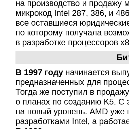
разработками Intel, а работ
В 1999 году
увидел свет пер
А в 2000 году
AMD снова ввя
в Европейскую комиссию о 
антимонопольного законодат
злоупотребляющих маркетин
резонанса данная жалоба не
Наступил период относитель
Intel уверенно лидирует на 
отстала от конкурента. Но з
технологический прорыв AMD
версия процессора х86. AMD
вынуждена наращивать темпы