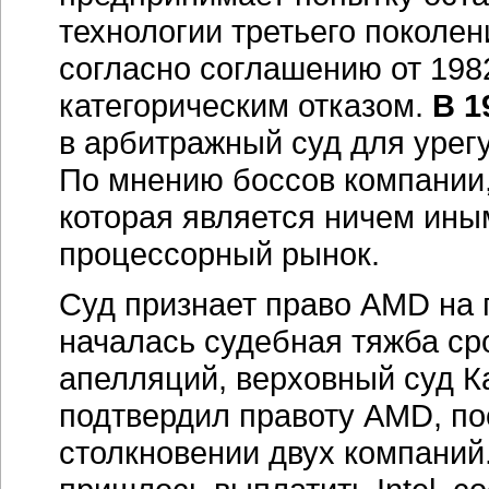
столкновении двух компаний
пришлось выплатить Intel, с
Ставк
Несмотря на то, что
в 1991 
x86 процессоров было подтв
процессоры Intel у компани
данные по новым разработкам
годы выпускала процессоры 
микрокодом (внутренний ни
процессора) — в частности, 
Настала пора для Intel нане
собственный иск с формули