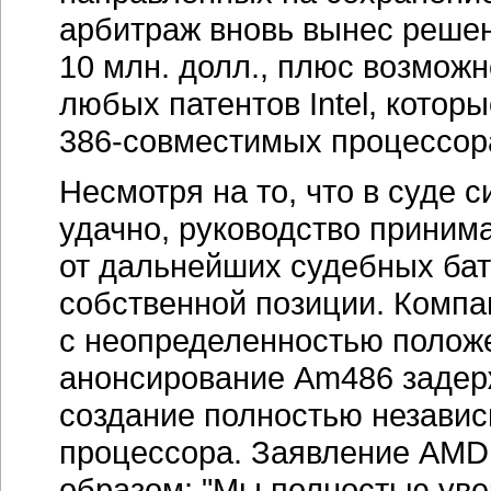
процессора. Заявление AMD
образом: "Мы полностью уве
не затрагивающую прав Intel
нам создавать полностью с
руководства компании оказа
в середине июня суд по дел
не имеет лицензии на код In
права Intel на него. Итак, вы
задержался, и Intel оконча
на рынке, после чего запате
суд не смог бы ссылаться на
а AMD пошла своим путем, р
процессоров и собственные 