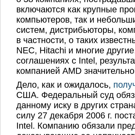
Intel. Компанию обязали пре
доказывающие ее непричаст
конкуренции за пределами 
Чем закончится этот новый э
Единственное, что можно ут
ни один из конкурентов не со
борьба между AMD и Intel п
суда.
Вернуться